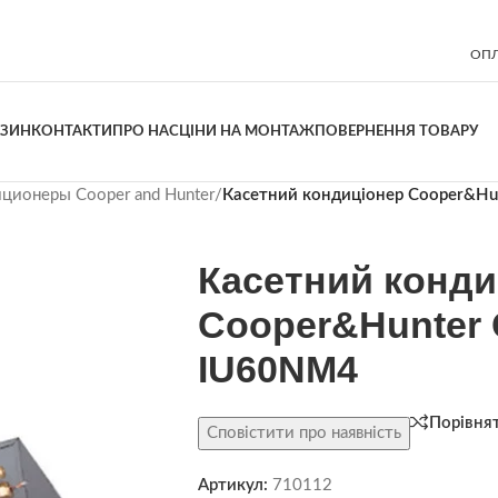
ОПЛ
АЗИН
КОНТАКТИ
ПРО НАС
ЦІНИ НА МОНТАЖ
ПОВЕРНЕННЯ ТОВАРУ
ционеры Cooper and Hunter
/
Касетний кондиціонер Cooper&H
Касетний конди
Cooper&Hunter 
IU60NM4
Порівня
Сповістити про наявність
Артикул:
710112