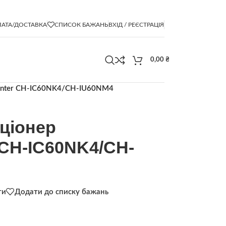
АТА/ДОСТАВКА
СПИСОК БАЖАНЬ
ВХІД / РЕЄСТРАЦІЯ
0,00
₴
unter CH-IC60NK4/CH-IU60NM4
ціонер
CH-IC60NK4/CH-
ти
Додати до списку бажань