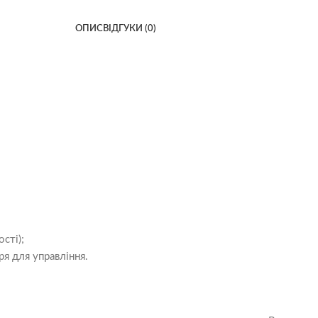
ОПИС
ВІДГУКИ (0)
сті);
я для управління.