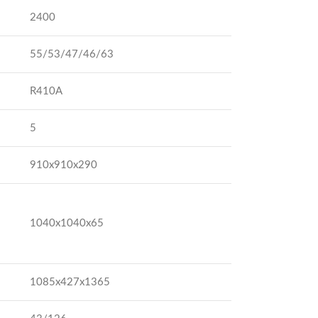
2400
55/53/47/46/63
R410A
5
910х910х290
1040х1040х65
1085х427х1365