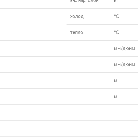
вн./нар. блок
кг
холод
°C
тепло
°C
мм/дюйм
мм/дюйм
м
м