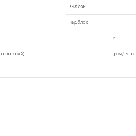
вн.блок
нар.блок
м
р погонний)
грам/ м. п.