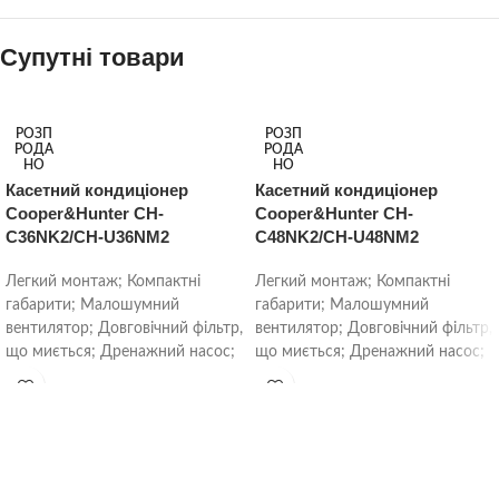
Супутні товари
РОЗП
РОЗП
РОДА
РОДА
НО
НО
Касетний кондиціонер
Касетний кондиціонер
Cooper&Hunter CH-
Cooper&Hunter CH-
C36NK2/CH-U36NM2
C48NK2/CH-U48NM2
Легкий монтаж; Компактні
Легкий монтаж; Компактні
габарити; Малошумний
габарити; Малошумний
вентилятор; Довговічний фільтр,
вентилятор; Довговічний фільтр,
що миється; Дренажний насос;
що миється; Дренажний насос;
Автоматичний розподіл повітря
Автоматичний розподіл повітря
в режимі Swing;
в режимі Swing;
Високоефективний
Високоефективний
теплообмінник;
теплообмінник;