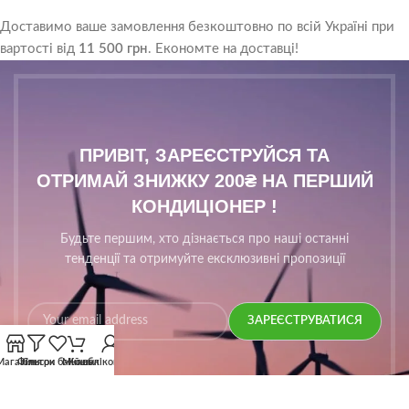
Доставимо ваше замовлення безкоштовно по всій Україні при
вартості від
11 500 грн
. Економте на доставці!
ПРИВІТ, ЗАРЕЄСТРУЙСЯ ТА
ОТРИМАЙ ЗНИЖКУ 200₴ НА ПЕРШИЙ
КОНДИЦІОНЕР !
Будьте першим, хто дізнається про наші останні
тенденції та отримуйте ексклюзивні пропозиції
Магазин
Фільтри
Список бажань
Мій обліковий запис
Кошик
Використовуватиметься відповідно до нашої
Privacy
Policy