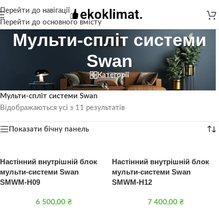
Перейти до навігації
Перейти до основного вмісту
Мульти-спліт системи
Swan
Категорії
Головна
/
Кондиціонери
/
Мульти-спліт системи
/
Мульти-спліт системи Swan
Відображаються усі з 11 результатів
Показати бічну панель
Настінний внутрішній блок
Настінний внутрішній блок
мульти-системи Swan
мульти-системи Swan
SMWM-H09
SMWM-H12
6 500,00
₴
7 400,00
₴