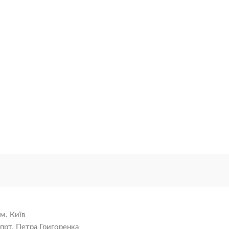
м. Київ
прт. Петра Григоренка