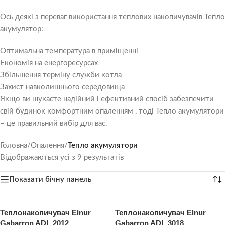
Ось деякі з переваг використання теплових накопичувачів Тепло
акумулятор:
Оптимальна температура в приміщенні
Економія на енергоресурсах
Збільшення терміну служби котла
Захист навколишнього середовища
Якщо ви шукаєте надійний і ефективний спосіб забезпечити
свій будинок комфортним опаленням , тоді Тепло акумулятори
– це правильний вибір для вас.
Головна
/
Опалення
/
Тепло акумулятори
Відображаються усі з 9 результатів
Показати бічну панель
Теплонакопичувач Elnur
Теплонакопичувач Elnur
Gabarron ADL 2012
Gabarron ADL 3018