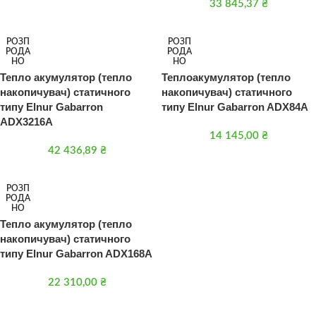
33 845,37
₴
РОЗП
РОЗП
РОДА
РОДА
НО
НО
Тепло акумулятор (тепло
Теплоакумулятор (тепло
накопичувач) статичного
накопичувач) статичного
типу Elnur Gabarron
типу Elnur Gabarron ADX84A
ADX3216A
14 145,00
₴
42 436,89
₴
РОЗП
РОДА
НО
Тепло акумулятор (тепло
накопичувач) статичного
типу Elnur Gabarron ADX168A
22 310,00
₴