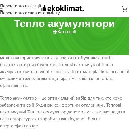
Перейти до навігації
Перейти до основного вмісту
Тепло акумулятори
Категорії
Тепло акумулятори – це вироби теплових накопичувачів для
опалення. Компанія пропонує широкий вибір моделей
теплових накопичувачів різного обсягу та потужності, які
можна використовувати як у приватних будинках, так і в
багатоквартирних будинках. Теплові накопичувачі Тепло
акумулятор виготовлені з високоякісних матеріалів та оснащені
сучасними технологіями, що гарантує їхню надійність та
ефективність.
Тепло акумулятор – це оптимальний вибір для тих, хто хоче
забезпечити свій будинок комфортним опаленням . Теплові
накопичувачі Тепло аккумулятор допоможуть вам заощадити
на енергоресурсах та зробити ваш будинок більш
енергоефективним.