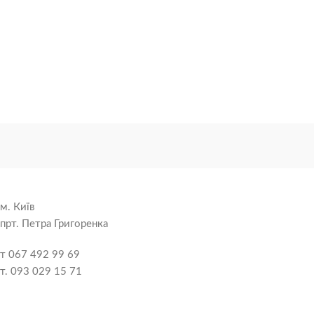
м. Київ
прт. Петра Григоренка
т 067 492 99 69
т. 093 029 15 71