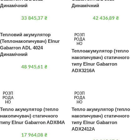
Динамічний
Динамічний
33 845,37
₴
42 436,89
₴
Тепловий акумулятор
РОЗП
РОДА
(Теплонакопичувач) Elnur
НО
Gabarron ADL 4024
Теплоакумулятор (тепло
Динамічний
накопичувач) статичного
типу Elnur Gabarron
48 945,61
₴
ADX3216A
РОЗП
РОЗП
РОДА
РОДА
НО
НО
Тепло акумулятор (тепло
Тепло акумулятор (тепло
накопичувач) статичного
накопичувач) статичного
типу Elnur Gabarron ADX84A
типу Elnur Gabarron
ADX2412A
17 964,08
₴