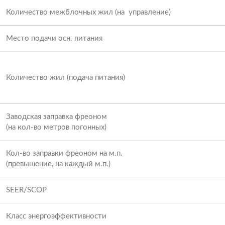
Количество межблочных жил (на управление)
Место подачи осн. питания
Количество жил (подача питания)
Заводская заправка фреоном
(на кол-во метров погонных)
Кол-во заправки фреоном на м.п.
(превышение, на каждый м.п.)
SEER/SCOP
Класс энергоэффективности