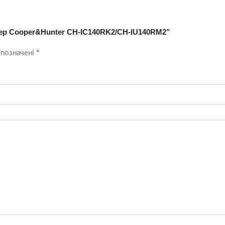
нер Cooper&Hunter CH-IC140RK2/CH-IU140RM2”
*
 позначені