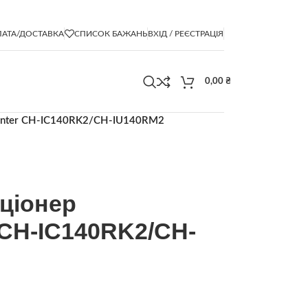
АТА/ДОСТАВКА
СПИСОК БАЖАНЬ
ВХІД / РЕЄСТРАЦІЯ
0,00
₴
unter CH-IC140RK2/CH-IU140RM2
ціонер
CH-IC140RK2/CH-