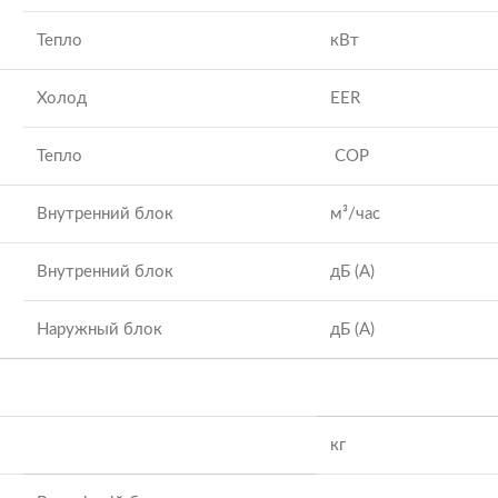
Тепло
кВт
Холод
EER
Тепло
COP
Внутренний блок
м³/час
Внутренний блок
дБ (A)
Наружный блок
дБ (A)
кг