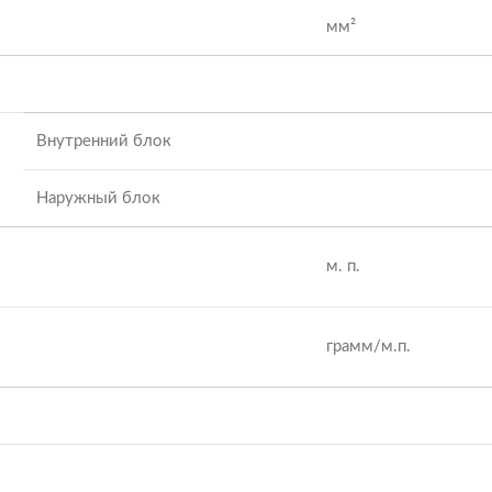
мм²
Внутренний блок
Наружный блок
м. п.
грамм/м.п.