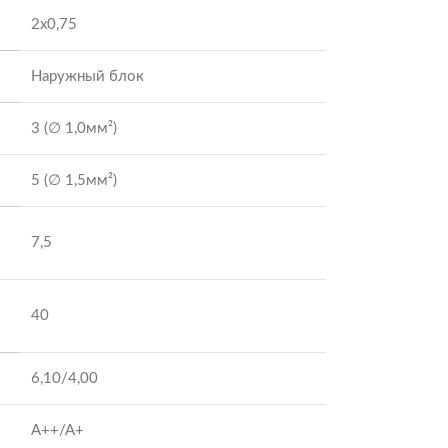
2х0,75
Наружный блок
3 (∅ 1,0мм²)
5 (∅ 1,5мм²)
7,5
40
6,10/4,00
А++/А+