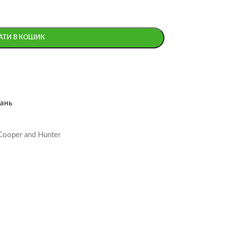
АТИ В КОШИК
ань
ooper and Hunter