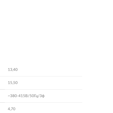
13,40
15,50
~380-415В/50Гц/3ф
4,70