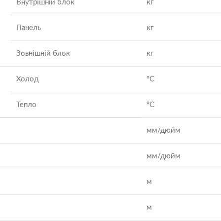
Внутрішній блок
кг
Панель
кг
Зовнішній блок
кг
Холод
°C
Тепло
°C
мм/дюйм
мм/дюйм
м
м