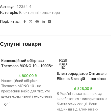
Артикул:
12354-4
Категорія:
Електричні конвектори
Поділитися:
Супутні товари
Конвекційний обігрівач
РОЗП
РОДА
Thermeco MONO 10 – 1000Вт
НО
Електрорадіатор Оптимакс
4 800,00
₴
Elite на 5 секцій — нагрівач
Конвекційний обігрівач
Thermeco MONO 10 - це
6 828,00
₴
прекрасний вибір для тих, хто
В Україні тільки наш прилад
шукає ефективний і економний
виробляється з використанням
обігрівач для свого приміщення.
біметалевих секцій. Вони
Завдяки потужності 1000 Вт цей
надійніші від алюмінієвих