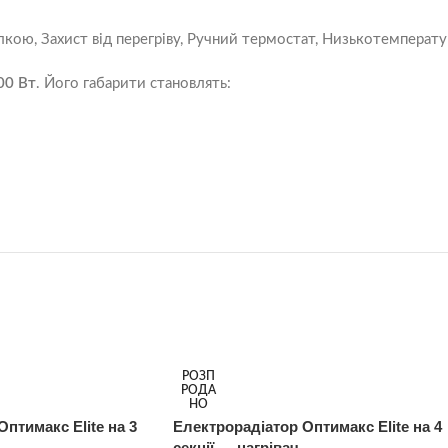
илкою, Захист від перегріву, Ручний термостат, Низькотемперату
00 Вт
. Його габарити становлять:
РОЗП
РОДА
НО
птимакс Elite на 3
Електрорадіатор Оптимакс Elite на 4
секції — нагрівач