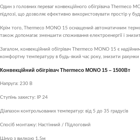
Один з головних переваг конвекційного обігрівача Thermeco MON
підлозі, що дозволяє ефективно використовувати простір у бу
Крім того, Thermeco MONO 15 оснащений автоматичним термос
також допомагає зменшити споживання електроенергії і знизит
Загалом, конвекційний обігрівач Thermeco MONO 15 є надійни
комфортну температуру в будь-який час року, знизити рахунки
Конвекційний обігрівач Thermeco MONO 15 – 1500Вт
Напруга: 230 В
Ступінь захисту: IP 24
Діапазон контрольованих температур: від 5 до 35 градусів
Спосіб монтажу: Настінний / Підлоговий
Шнур з вилкою 1.5м