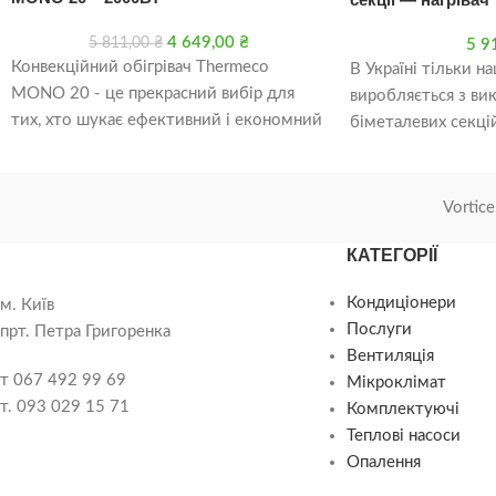
4 649,00
₴
5 811,00
₴
5 9
Конвекційний обігрівач Thermeco
В Україні тільки н
MONO 20 - це прекрасний вибір для
виробляється з ви
тих, хто шукає ефективний і економний
біметалевих секцій
обігрівач для свого приміщення. Завдяки
алюмінієвих (робо
потужності 2000 Вт цей обігрівач може
— відповідно
швидко і легко забезпечити комфортну
Vortice
температуру в приміщенні.
КАТЕГОРІЇ
Кондиціонери
м. Київ
Послуги
прт. Петра Григоренка
Вентиляція
т 067 492 99 69
Мікроклімат
т. 093 029 15 71
Комплектуючі
Теплові насоси
Опалення