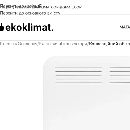
Перейти до навігації
+38 (067) 492 9969
EKOKLIMATCOM@GMAIL.COM
Перейти до основного вмісту
МАГ
Головна
/
Опалення
/
Електричні конвектори
/
Конвекційний обіг