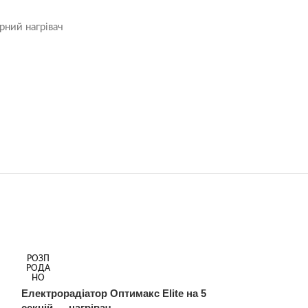
рний нагрівач
РОЗП
РОЗП
РОДА
РОДА
НО
НО
Електрорадіатор Оптимакс Elite на 5
Електрорадіато
секцій — нагрівач
секцій — нагрі