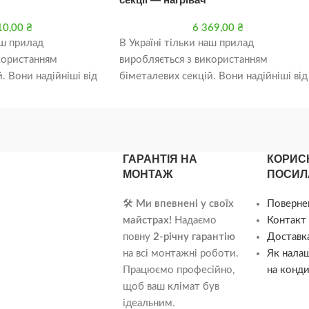
10,00
₴
6 369,00
₴
аш прилад
В Україні тільки наш прилад
користанням
виробляється з використанням
. Вони надійніші від
біметалевих секцій. Вони надійніші від
чий тиск удвічі вищий
алюмінієвих (робочий тиск удвічі вищ
— відповідно
ГАРАНТІЯ НА
КОРИС
МОНТАЖ
ПОСИЛ
🛠️
Ми впевнені у своїх
Поверне
майстрах!
Надаємо
Контакт 
повну
2-річну гарантію
Доставка
на всі монтажні роботи.
Як нала
Працюємо професійно,
на конди
щоб ваш клімат був
ідеальним.