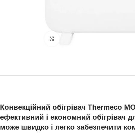
Натисніть, щоб збільшити
Конвекційний обігрівач Thermeco MON
ефективний і економний обігрівач дл
може швидко і легко забезпечити ко