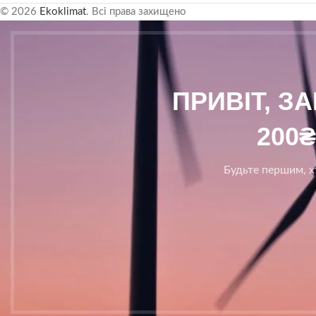
© 2026
Ekoklimat
. Всі права захищено
ПРИВІТ, З
200
Будьте першим, хт