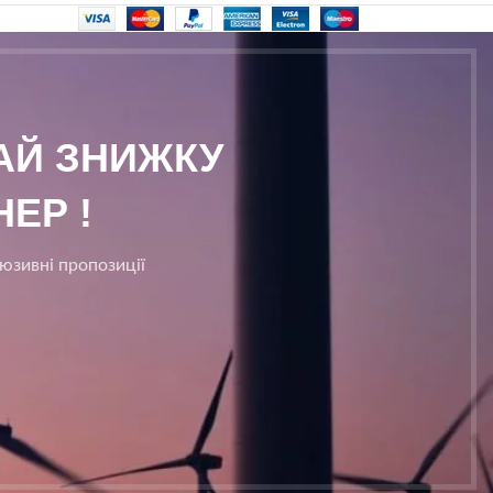
МАЙ ЗНИЖКУ
ЕР !
люзивні пропозиції