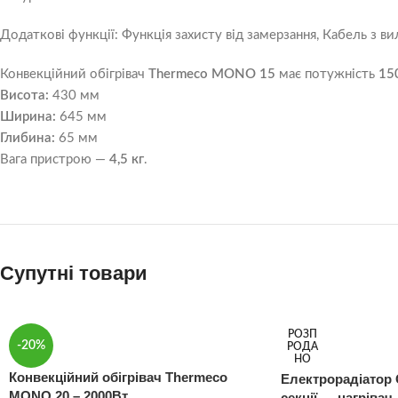
Додаткові функції: Функція захисту від замерзання, Кабель з в
Конвекційний обігрівач
Thermeco MONO 15
має потужність
15
Висота:
430 мм
Ширина:
645 мм
Глибина:
65 мм
Вага пристрою —
4,5 кг
.
Супутні товари
РОЗП
-20%
РОДА
НО
Конвекційний обігрівач Thermeco
Електрорадіатор О
MONO 20 – 2000Вт
секції — нагрівач