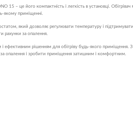
O 15 – це його компактність і легкість в установці. Обігрівач 
дь-якому приміщенні.
татом, який дозволяє регулювати температуру і підтримуват
и рахунки за опалення.
м і ефективним рішенням для обігріву будь-якого приміщення.
 за опалення і зробити приміщення затишним і комфортним.