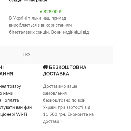
6 828,00
₴
В Україні тільки наш прилад
В Україні тільк
виробляється з використанням
виробляється з
біметалевих секцій. Вони надійніші від
біметалевих сек
ий
алюмінієвих (робочий тиск удвічі вищий
алюмінієвих (р
— відповідно
— відповідно
TKS
НІ
🚚 БЕЗКОШТОВНА
АННЯ
ДОСТАВКА
ння товару
Доставимо ваше
з нами
замовлення
 і оплата
безкоштовно по всій
штувати вай фай
Україні при вартості від
ціонері Wi-Fi
11 500 грн
. Економте на
доставці!