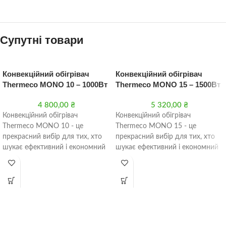
Супутні товари
Конвекційний обігрівач
Конвекційний обігрівач
Thermeco MONO 10 – 1000Вт
Thermeco MONO 15 – 1500Вт
4 800,00
₴
5 320,00
₴
Конвекційний обігрівач
Конвекційний обігрівач
Thermeco MONO 10 - це
Thermeco MONO 15 - це
прекрасний вибір для тих, хто
прекрасний вибір для тих, хто
шукає ефективний і економний
шукає ефективний і економний
обігрівач для свого приміщення.
обігрівач для свого приміщення.
Завдяки потужності 1000 Вт цей
Завдяки потужності 1500 Вт цей
обігрівач може швидко і легко
обігрівач може швидко і легко
забезпечити комфортну
забезпечити комфортну
температуру в приміщенні.
температуру в приміщенні.