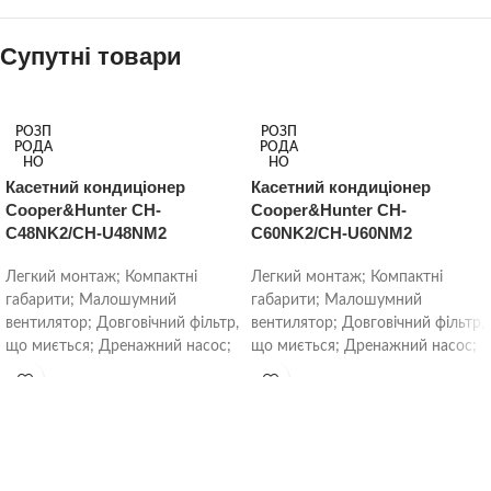
Супутні товари
РОЗП
РОЗП
РОДА
РОДА
НО
НО
Касетний кондиціонер
Касетний кондиціонер
Cooper&Hunter CH-
Cooper&Hunter CH-
C48NK2/CH-U48NM2
C60NK2/CH-U60NM2
Легкий монтаж; Компактні
Легкий монтаж; Компактні
габарити; Малошумний
габарити; Малошумний
вентилятор; Довговічний фільтр,
вентилятор; Довговічний фільтр,
що миється; Дренажний насос;
що миється; Дренажний насос;
Автоматичний розподіл повітря
Автоматичний розподіл повітря
в режимі Swing;
в режимі Swing;
Високоефективний
Високоефективний
теплообмінник;
теплообмінник;