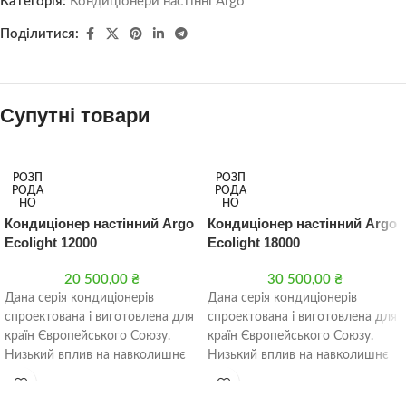
Категорія:
Кондиціонери настінні Argo
Поділитися:
Супутні товари
РОЗП
РОЗП
РОДА
РОДА
НО
НО
Кондиціонер настінний Argo
Кондиціонер настінний Argo
Ecolight 12000
Ecolight 18000
20 500,00
₴
30 500,00
₴
Дана серія кондиціонерів
Дана серія кондиціонерів
спроектована і виготовлена для
спроектована і виготовлена для
країн Європейського Союзу.
країн Європейського Союзу.
Низький вплив на навколишнє
Низький вплив на навколишнє
середовище за рахунок нового
середовище за рахунок нового
холодоагенту R32,
холодоагенту R32,