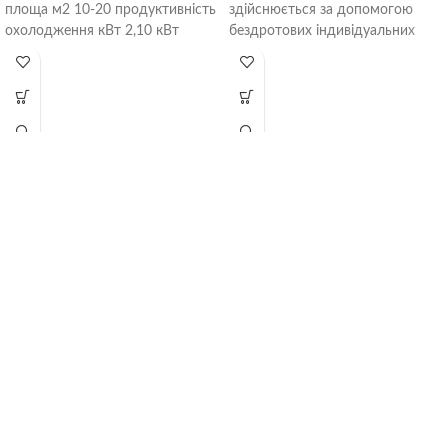
площа м2 10-20 продуктивність
здійснюється за допомогою
охолодження кВт 2,10 кВт
бездротових індивідуальних
продуктивність обігрів кВт 2,60
пультів, що підтримують
кВт Фреон R-32 Діапазон
функцію «I feel»; Noise Analysis
Technology –