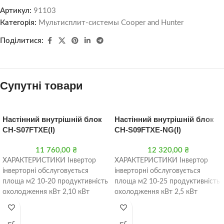
Артикул:
91103
Категорія:
Мультисплит-системы Cooper and Hunter
Поділитися:
Супутні товари
Настінний внутрішній блок
Настінний внутрішній блок
CH-S07FTXE(I)
CH-S09FTXE-NG(I)
11 760,00
₴
12 320,00
₴
ХАРАКТЕРИСТИКИ Інвертор
ХАРАКТЕРИСТИКИ Інвертор
інверторні обслуговується
інверторні обслуговується
площа м2 10-20 продуктивність
площа м2 10-25 продуктивність
охолодження кВт 2,10 кВт
охолодження кВт 2,5 кВт
продуктивність обігрів кВт 2,60
продуктивність обігрів кВт 2,60
кВт Фреон R-32 Діапазон
кВт Фреон R-32 Діапазон