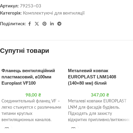
Артикул:
79253~03
Категорія:
Комплектуючі для вентиляції
Поділитися:
Супутні товари
Фланець вентиляційний
Металевий ковпак
пластмасовий, ø100мм
EUROPLAST LNM1408
Europlast VF100
(140×80 мм) білий
98,00
₴
347,00
₴
Соединительный фланец VF –
Металеві ковпаки EUROPLAST
легко стыкуется с различными
LNM для фасадів будівель.
типами круглых
Підходять для захисту
вентиляционных каналов.
відкритих припливно/витяжних
Простота установки –
каналів та вентиляційних
предварительно просверленные
решіток від впливу