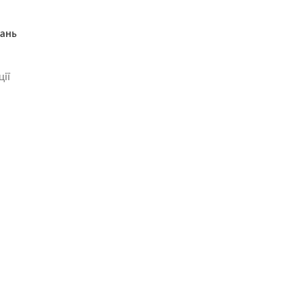
ань
ії