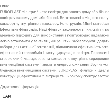
Опис
EUROPLAST фільтри: Чисте повітря для вашого дому або бізнес
повітря у вашому домі або бізнесі. Виготовлені з міцного полі
комфортну внутрішню атмосферу. Конструкція: Міцні матеріали:
Ефективна фільтрація: Наші фільтри захоплюють пил, сміття, ко
ідеально підходять для використання в повітроводах, видаляючи
легко встановити у вентиляційні решітки, забезпечуючи додатко
набори для настінної вентиляції, підвищуючи ефективність заг
ефективний теплообмін і чисту циркуляцію повітря. Переваги: 
створюючи більш здорове та комфортне внутрішнє середовище.
вентиляційної системи і знизити енергоспоживання. Зручна уст
будь-якої вентиляційної системи. EUROPLAST фільтри – ідеальни
конструкції, ефективній фільтрації та широкому спектру застос
Додаткова інформація
EAN