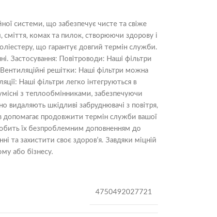
ної системи, що забезпечує чисте та свіже
, сміття, комах та пилок, створюючи здорову і
оліестеру, що гарантує довгий термін служби.
ні. Застосування: Повітроводи: Наші фільтри
. Вентиляційні решітки: Наші фільтри можна
яції: Наші фільтри легко інтегруються в
 сумісні з теплообмінниками, забезпечуючи
но видаляють шкідливі забруднювачі з повітря,
ів допомагає продовжити термін служби вашої
о робить їх безпроблемним доповненням до
ні та захистити своє здоров’я. Завдяки міцній
му або бізнесу.
4750492027721