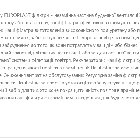
у EUROPLAST фільтри – незамінна частина будь-якої вентиляцій
уретану або поліестеру, наші фільтри ефективно затримують пил
 Наші фільтри виготовлені з високоякісного поліуретану або п
мах та пилок, забезпечуючи чисте і здорове повітря в приміщен
 забруднення до того, як вони потраплять у ваш дім або бізнес
вий захист від літаючих частинок. Набори для настінної вентил
альної системи фільтрації повітря. Рекуператори: Наші фільтри
Покращення якості повітря в приміщенні: Наші фільтри ефектив
 Зниження витрат на обслуговування: Регулярна заміна фільтр
ановка: Наші фільтри прості в установці та обслуговуванні, щ
й вибір для тих, хто хоче покращити якість повітря в приміщен
ування наші фільтри є незамінним вкладенням для будь-якого до