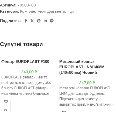
Артикул:
78503~03
Категорія:
Комплектуючі для вентиляції
Поділитися:
Супутні товари
Фільтр EUROPLAST F100
Металевий ковпак
EUROPLAST LNM1408M
343,00
₴
(140×80 мм) Чорний
EUROPLAST фільтри: Чисте
повітря для вашого дому або
347,00
₴
бізнесу EUROPLAST фільтри –
Металеві ковпаки EUROPLAST
незамінна частина будь-якої
LNM для фасадів будівель.
вентиляційної системи, що
Підходять для захисту
забезпечує чисте
відкритих припливно/витяжних
каналів та вентиляційних
решіток від впливу