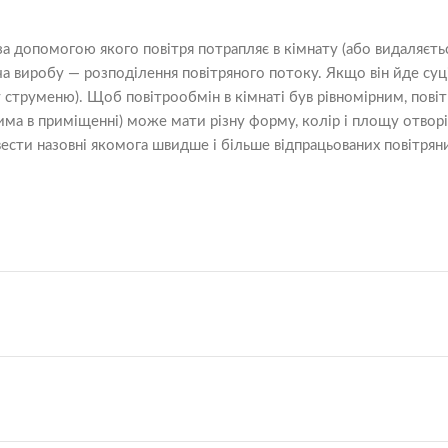
допомогою якого повітря потрапляє в кімнату (або видаляється 
ача виробу — розподілення повітряного потоку. Якщо він йде с
ду струменю). Щоб повітрообмін в кімнаті був рівномірним, пов
дима в приміщенні) може мати різну форму, колір і площу отвор
ивести назовні якомога швидше і більше відпрацьованих повітрян