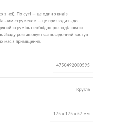
з неї). По суті — це один з видів
уцільним струменем — це призводить до
ітряний струмінь необхідно розподілювати —
ів. Ззаду розташовується посадочний виступ
их мас з приміщення.
4750492000595
Кругла
175 х 175 х 57 мм