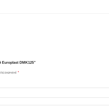
й Europlast DMK125”
*
 позначені