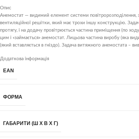
Опис
Анемостат — видимий елемент системи повітророзподілення, за 
вентиляційної решітки, який має трохи іншу конструкцію. Зад
протягу, і на додачу провітрюється частина приміщення (по хо
цим і «займається» анемостат. Лицьова частина виробу (яка ви
(який вставляється в гніздо). Задача витяжного анемостата – в
Додаткова інформація
EAN
ФОРМА
ГАБАРИТИ (Ш Х В Х Г)