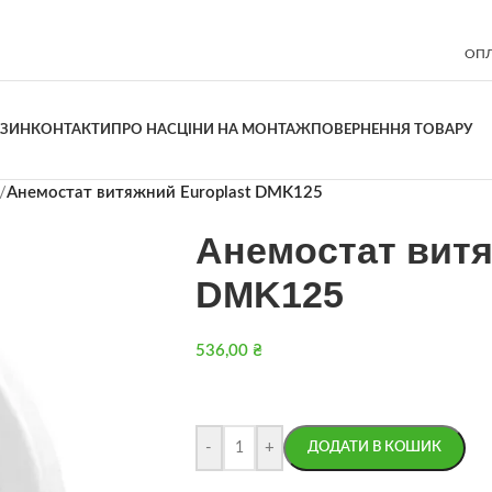
ОПЛ
АЗИН
КОНТАКТИ
ПРО НАС
ЦІНИ НА МОНТАЖ
ПОВЕРНЕННЯ ТОВАРУ
/
Анемостат витяжний Europlast DMK125
Анемостат витя
DMK125
536,00
₴
-
+
ДОДАТИ В КОШИК