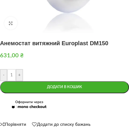
Натисніть, щоб збільшити
Анемостат витяжний Europlast DM150
631,00
₴
-
+
ДОДАТИ В КОШИК
Порівняти
Додати до списку бажань