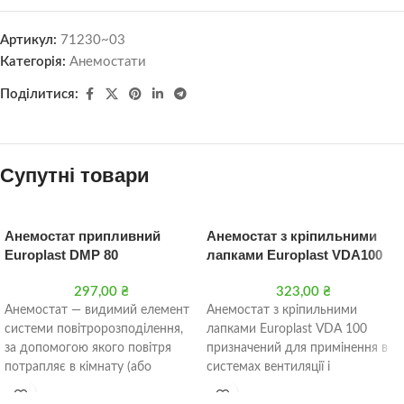
Артикул:
71230~03
Категорія:
Анемостати
Поділитися:
Супутні товари
Анемостат припливний
Анемостат з кріпильними
Europlast DMP 80
лапками Europlast VDA100
297,00
₴
323,00
₴
Анемостат — видимий елемент
Анемостат з кріпильними
системи повітророзподілення,
лапками Europlast VDA 100
за допомогою якого повітря
призначений для примінення в
потрапляє в кімнату (або
системах вентиляції і
видаляється з неї). По суті —
кондиціонування повітря. Він