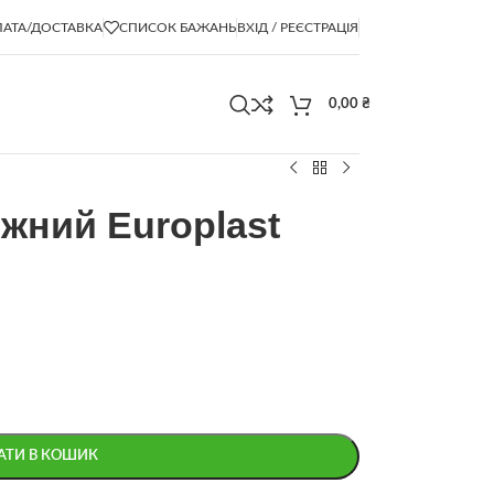
АТА/ДОСТАВКА
СПИСОК БАЖАНЬ
ВХІД / РЕЄСТРАЦІЯ
0,00
₴
жний Europlast
АТИ В КОШИК