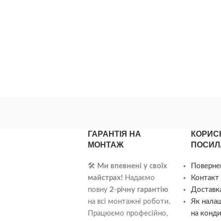
ється з неї). По суті
—
ГАРАНТІЯ НА
КОРИС
МОНТАЖ
ПОСИЛ
🛠️
Ми впевнені у своїх
Поверне
майстрах!
Надаємо
Контакт 
повну
2-річну гарантію
Доставка
на всі монтажні роботи.
Як нала
Працюємо професійно,
на конди