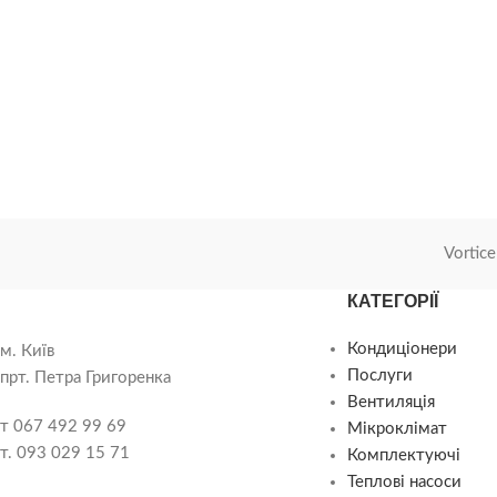
кімнату (або видаля
—
—
Vortice
КАТЕГОРІЇ
Кондиціонери
м. Київ
Послуги
прт. Петра Григоренка
Вентиляція
т 067 492 99 69
Мікроклімат
т. 093 029 15 71
Комплектуючі
Теплові насоси