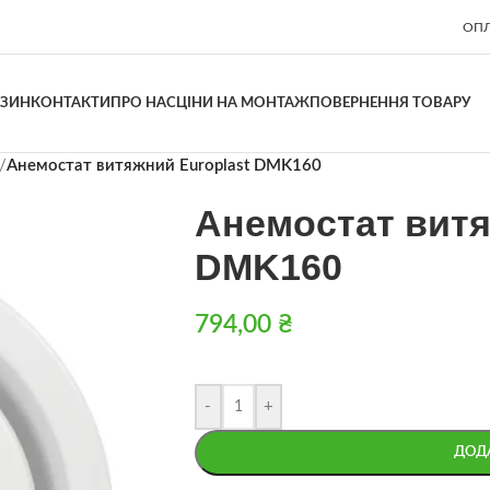
ОПЛ
АЗИН
КОНТАКТИ
ПРО НАС
ЦІНИ НА МОНТАЖ
ПОВЕРНЕННЯ ТОВАРУ
/
Анемостат витяжний Europlast DMK160
Анемостат витя
DMK160
794,00
₴
-
+
ДОД