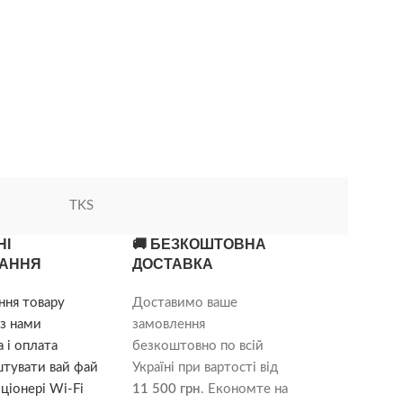
кімнату (або вид
повітря. Він представляє собою
—
стельовий
TKS
НІ
🚚 БЕЗКОШТОВНА
АННЯ
ДОСТАВКА
ння товару
Доставимо ваше
з нами
замовлення
 і оплата
безкоштовно по всій
штувати вай фай
Україні при вартості від
ціонері Wi-Fi
11 500 грн
. Економте на