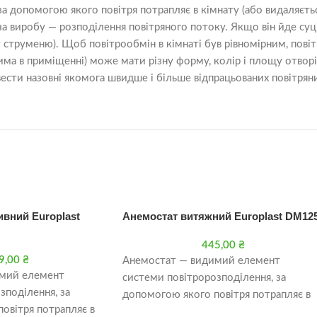
допомогою якого повітря потрапляє в кімнату (або видаляється 
ача виробу — розподілення повітряного потоку. Якщо він йде с
ду струменю). Щоб повітрообмін в кімнаті був рівномірним, пов
дима в приміщенні) може мати різну форму, колір і площу отвор
ивести назовні якомога швидше і більше відпрацьованих повітрян
вний Europlast
Анемостат витяжний Europlast DM12
445,00
₴
9,00
₴
Анемостат — видимий елемент
мий елемент
системи повітророзподілення, за
зподілення, за
допомогою якого повітря потрапляє в
овітря потрапляє в
кімнату (або видаляється з неї). По суті