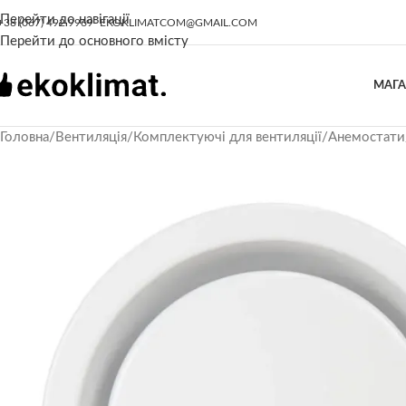
Перейти до навігації
+38 (067) 492 9969
EKOKLIMATCOM@GMAIL.COM
Перейти до основного вмісту
МАГ
Головна
/
Вентиляція
/
Комплектуючі для вентиляції
/
Анемостати