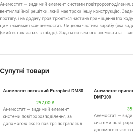
Анемостат — видимий елемент системи повітророзподілення, за 
вентиляційної решітки, який має трохи іншу конструкцію. Зад
протягу, і на додачу провітрюється частина приміщення (по хо
цим і «займається» анемостат. Лицьова частина виробу (яка ви
(який вставляється в гніздо). Задача витяжного анемостата – в
Супутні товари
Анемостат витяжний Europlast DM80
Анемостат припли
DMP100
297,00
₴
35
Анемостат — видимий елемент
Анемостат — види
системи повітророзподілення, за
системи повітроро
допомогою якого повітря потрапляє в
допомогою якого п
кімнату (або видаляється з неї). По суті