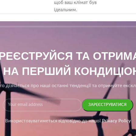
щоб ваш клімат був
ідеальним.
АРЕЄСТРУЙСЯ ТА ОТРИ
₴ НА ПЕРШИЙ КОНДИЦІОН
о дізнається про наші останні тенденції та отримуйте екск
Використовуватиметься відповідно до нашої
Privacy Policy