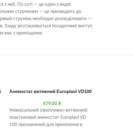
з неї). По суті — це один з видів
уцільним струменем — це призводить до
ітряний струмінь необхідно розподілювати —
ів. Ззаду розташовується посадочний виступ
их мас з приміщення.
5
Анемостат витяжний Europlast VD100
Анемостат вит
DMK125
479,00
₴
Універсальний (припливно-витяжний)
Анемостат — в
пластиковий анемостат Europlast VD
системи повітро
100 призначений для примінення в
допомогою яког
системах вентиляції і кондиціонування