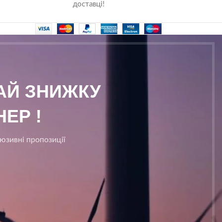
доставці!
МАЙ ЗНИЖКУ
ЕР !
люзивні пропозиції