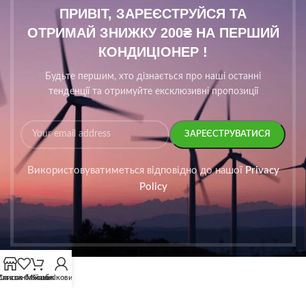
ПРИВІТ, ЗАРЕЄСТРУЙСЯ ТА
ОТРИМАЙ ЗНИЖКУ 200₴ НА ПЕРШИЙ
КОНДИЦІОНЕР !
Будьте першим, хто дізнається про наші останні
тенденції та отримуйте ексклюзивні пропозиції
Використовуватиметься відповідно до нашої
Privacy
Policy
агазин
Список бажань
Мій обліковий запис
Кошик