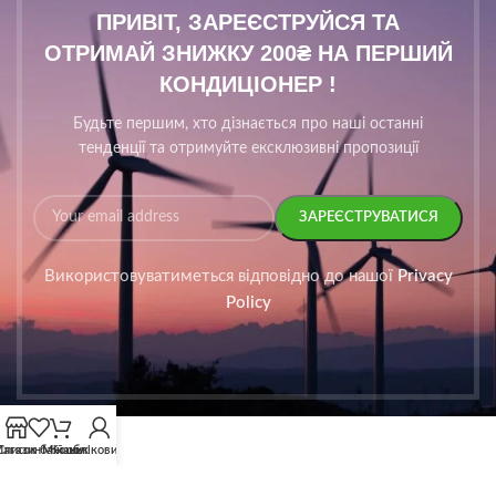
ПРИВІТ, ЗАРЕЄСТРУЙСЯ ТА
ОТРИМАЙ ЗНИЖКУ 200₴ НА ПЕРШИЙ
КОНДИЦІОНЕР !
Будьте першим, хто дізнається про наші останні
тенденції та отримуйте ексклюзивні пропозиції
Використовуватиметься відповідно до нашої
Privacy
Policy
агазин
Список бажань
Мій обліковий запис
Кошик