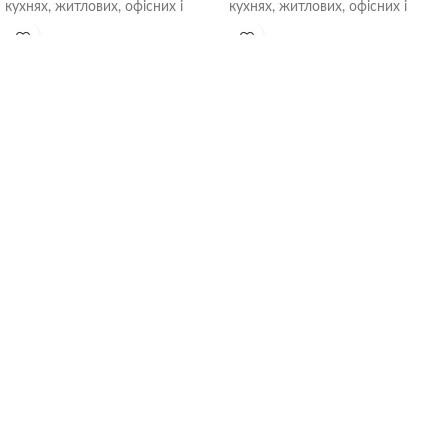
кухнях, житлових, офісних і
кухнях, житлових, офісних і
громадських приміщеннях.
громадських приміщеннях.
Встановлюються безпосередньо
Встановлюються безпосередньо
в
в