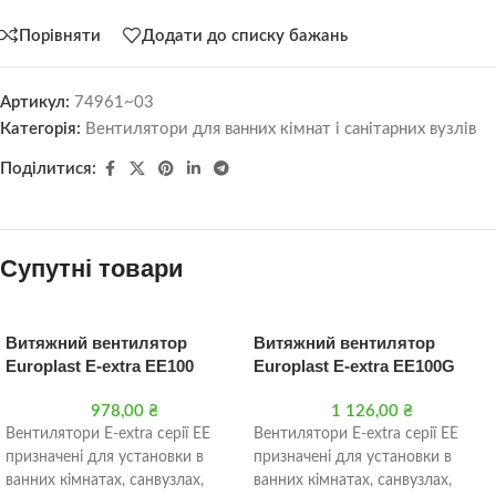
Порівняти
Додати до списку бажань
Артикул:
74961~03
Категорія:
Вентилятори для ванних кімнат і санітарних вузлів
Поділитися:
Супутні товари
Витяжний вентилятор
Витяжний вентилятор
Europlast E-extra EE100
Europlast E-extra EE100G
978,00
₴
1 126,00
₴
Вентилятори Е-extra серії EE
Вентилятори Е-extra серії EE
призначені для установки в
призначені для установки в
ванних кімнатах, санвузлах,
ванних кімнатах, санвузлах,