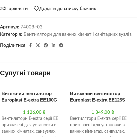
Порівняти
Додати до списку бажань
Артикул:
74008~03
Категорія:
Вентилятори для ванних кімнат і санітарних вузлів
Поділитися:
Супутні товари
Витяжний вентилятор
Витяжний вентилятор
Europlast E-extra EE100G
Europlast Е-extra EE125S
1 126,00
₴
1 349,00
₴
Вентилятори Е-extra серії EE
Вентилятори Е-extra серії EE
призначені для установки в
призначені для установки в
ванних кімнатах, санвузлах,
ванних кімнатах, санвузлах,