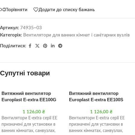
Порівняти
Додати до списку бажань
Артикул:
74935~03
Категорія:
Вентилятори для ванних кімнат і санітарних вузлів
Поділитися:
Супутні товари
Витяжний вентилятор
Витяжний вентилятор
Europlast E-extra EE100G
Europlast E-extra EE100S
1 126,00
₴
1 126,00
₴
Вентилятори Е-extra серії EE
Вентилятори Е-extra серії EE
призначені для установки в
призначені для установки в
ванних кімнатах, санвузлах,
ванних кімнатах, санвузлах,