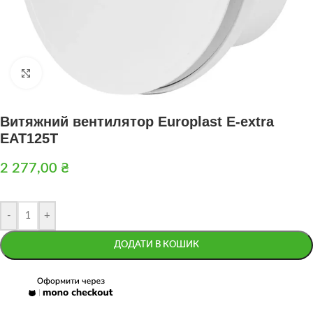
Натисніть, щоб збільшити
Витяжний вентилятор Europlast E-extra
EAT125T
2 277,00
₴
-
+
ДОДАТИ В КОШИК