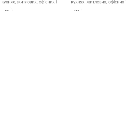
кухнях, житлових, офісних і
кухнях, житлових, офісних і
громадських приміщеннях.
громадських приміщеннях.
Встановлюються безпосередньо
Встановлюються безпосередньо
в
в