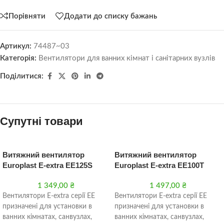
Порівняти
Додати до списку бажань
Артикул:
74487~03
Категорія:
Вентилятори для ванних кімнат і санітарних вузлів
Поділитися:
Супутні товари
Витяжний вентилятор
Витяжний вентилятор
Europlast Е-extra EE125S
Europlast Е-extra EE100T
1 349,00
₴
1 497,00
₴
Вентилятори Е-extra серії EE
Вентилятори Е-extra серії EE
призначені для установки в
призначені для установки в
ванних кімнатах, санвузлах,
ванних кімнатах, санвузлах,