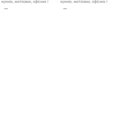
кухнях, житлових, офісних і
кухнях, житлових, офісних і
громадських приміщеннях.
громадських приміщеннях.
Встановлюються безпосередньо
Встановлюються безпосередньо
в
в