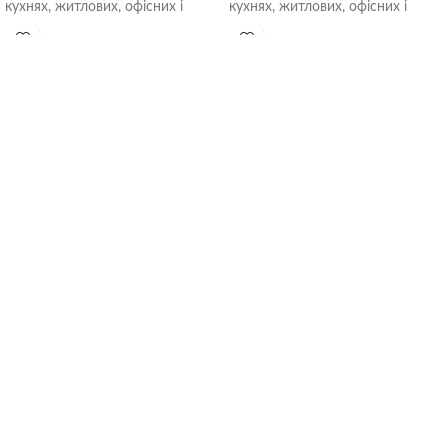
кухнях, житлових, офісних і
кухнях, житлових, офісних і
громадських приміщеннях.
громадських приміщеннях.
Встановлюються безпосередньо
Встановлюються безпосередньо
в
в