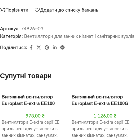
Порівняти
Додати до списку бажань
Артикул:
74926~03
Категорія:
Вентилятори для ванних кімнат і санітарних вузлів
Поділитися:
Супутні товари
Витяжний вентилятор
Витяжний вентилятор
Europlast E-extra EE100
Europlast E-extra EE100G
978,00
₴
1 126,00
₴
Вентилятори Е-extra серії EE
Вентилятори Е-extra серії EE
призначені для установки в
призначені для установки в
ванних кімнатах, санвузлах,
ванних кімнатах, санвузлах,