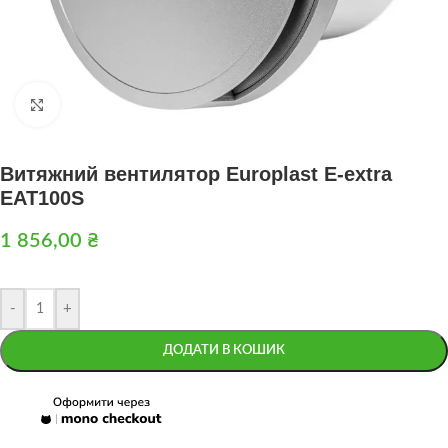
Натисніть, щоб збільшити
Витяжний вентилятор Europlast E-extra
EAT100S
1 856,00
₴
-
+
ДОДАТИ В КОШИК