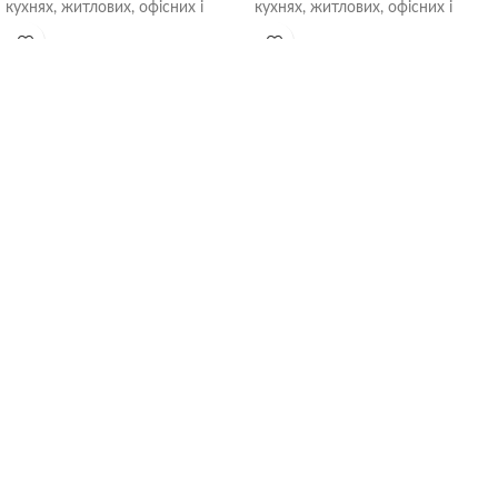
кухнях, житлових, офісних і
кухнях, житлових, офісних і
громадських приміщеннях.
громадських приміщеннях.
Встановлюються безпосередньо
Встановлюються безпосередньо
в
в