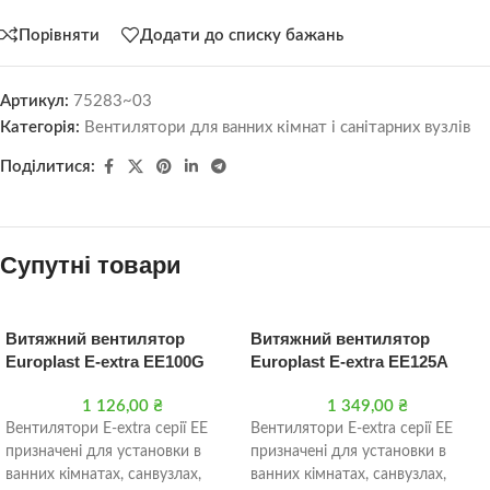
Порівняти
Додати до списку бажань
Артикул:
75283~03
Категорія:
Вентилятори для ванних кімнат і санітарних вузлів
Поділитися:
Супутні товари
Витяжний вентилятор
Витяжний вентилятор
Europlast E-extra EE100G
Europlast Е-extra EE125A
1 126,00
₴
1 349,00
₴
Вентилятори Е-extra серії EE
Вентилятори Е-extra серії EE
призначені для установки в
призначені для установки в
ванних кімнатах, санвузлах,
ванних кімнатах, санвузлах,