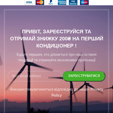
ПРИВІТ, ЗАРЕЄСТРУЙСЯ ТА
ОТРИМАЙ ЗНИЖКУ 200₴ НА ПЕРШИЙ
КОНДИЦІОНЕР !
Будьте першим, хто дізнається про наші останні
тенденції та отримуйте ексклюзивні пропозиції
Використовуватиметься відповідно до нашої
Privacy
Policy