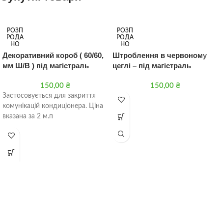
РОЗП
РОЗП
РОДА
РОДА
НО
НО
Декоративний короб ( 60/60,
Штроблення в червоному
мм Ш/В ) під магістраль
цеглі – під магістраль
150,00
₴
150,00
₴
Застосовується для закриття
комунікацій кондиціонера. Ціна
вказана за 2 м.п