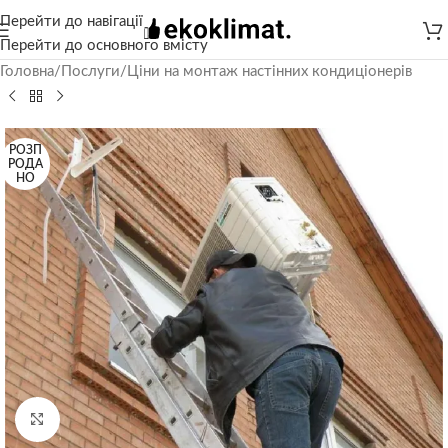
Перейти до навігації
Перейти до основного вмісту
Головна
/
Послуги
/
Ціни на монтаж настінних кондиціонерів
РОЗП
РОДА
НО
Натисніть, щоб збільшити