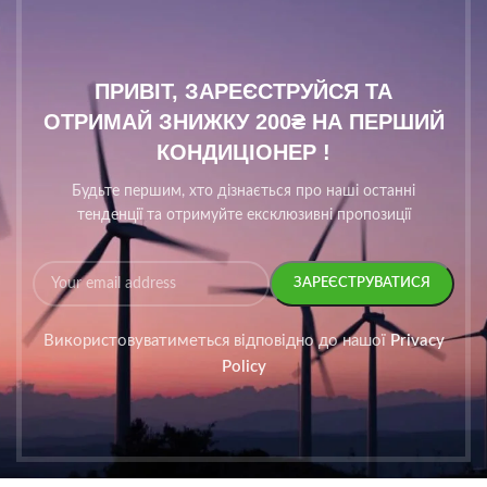
ПРИВІТ, ЗАРЕЄСТРУЙСЯ ТА
ОТРИМАЙ ЗНИЖКУ 200₴ НА ПЕРШИЙ
КОНДИЦІОНЕР !
Будьте першим, хто дізнається про наші останні
тенденції та отримуйте ексклюзивні пропозиції
Використовуватиметься відповідно до нашої
Privacy
Policy