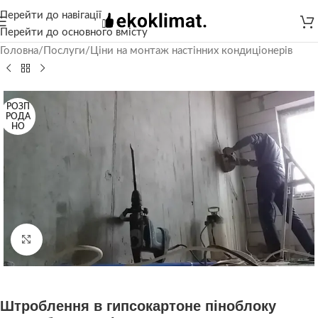
Перейти до навігації
Перейти до основного вмісту
Головна
/
Послуги
/
Ціни на монтаж настінних кондиціонерів
РОЗП
РОДА
НО
Натисніть, щоб збільшити
Штроблення в гипсокартоне піноблоку