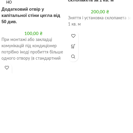
НО
Додатковий отвір у
200,00
₴
капітальної стіни цегла від
Зняття і установка склопакета за
50 див.
1 кв. м
100,00
₴
При монтажі або закладці
комунікацій під кондиціонер
потрібно іноді пробиття більше
одного отвору (в стандартний
монтаж входить пробиття
тільки одного