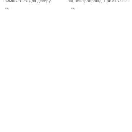
Приміняється для декору
під повітропровід. Приміняється
виходів систем вентиляції.
для декору виходів систем
Передня панель з’ємна, що
вентиляції. Передня панель
з’ємна, що