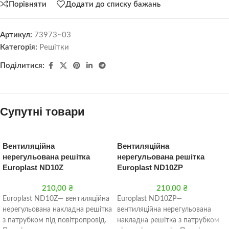
Порівняти
Додати до списку бажань
Артикул:
73973~03
Категорія:
Решітки
Поділитися:
Супутні товари
Вентиляційна
Вентиляційна
нерегульована решітка
нерегульована решітка
Europlast ND10Z
Europlast ND10ZP
210,00
₴
210,00
₴
Europlast ND10Z— вентиляційна
Europlast ND10ZP—
нерегульована накладна решітка
вентиляційна нерегульована
з патрубком під повітропровід.
накладна решітка з патрубком