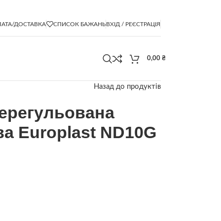
АТА/ДОСТАВКА
СПИСОК БАЖАНЬ
ВХІД / РЕЄСТРАЦІЯ
0,00
₴
Назад до продуктів
нерегульована
ва Europlast ND10G