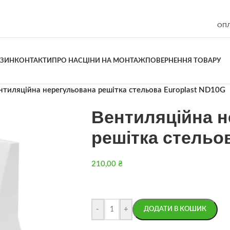
ОПЛ
АЗИН
КОНТАКТИ
ПРО НАС
ЦІНИ НА МОНТАЖ
ПОВЕРНЕННЯ ТОВАРУ
нтиляційна нерегульована решітка стельова Europlast ND10G
Вентиляційна 
решітка стельо
210,00
₴
-
+
ДОДАТИ В КОШИК