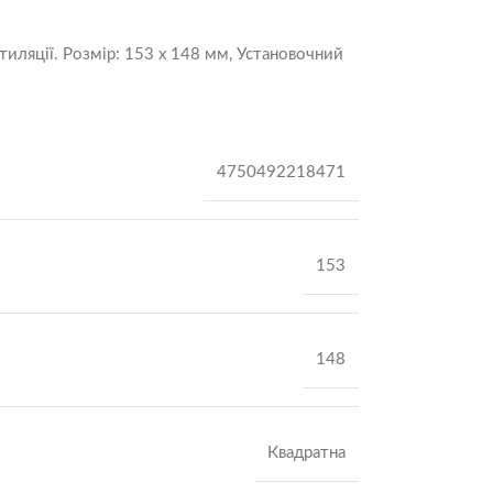
тиляції. Розмір: 153 х 148 мм, Установочний
4750492218471
153
148
Квадратна