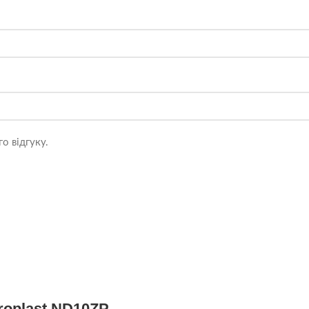
о відгуку.
roplast ND10ZP