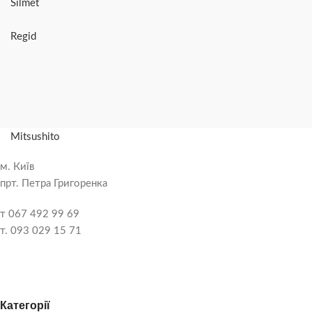
Silmet
Regid
Mitsushito
м. Київ
прт. Петра Григоренка
т 067 492 99 69
т. 093 029 15 71
Категорії