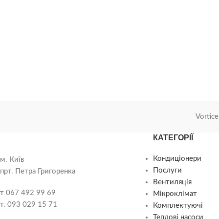
Vortice
КАТЕГОРІЇ
Кондиціонери
м. Київ
Послуги
прт. Петра Григоренка
Вентиляція
т 067 492 99 69
Мікроклімат
т. 093 029 15 71
Комплектуючі
Теплові насоси