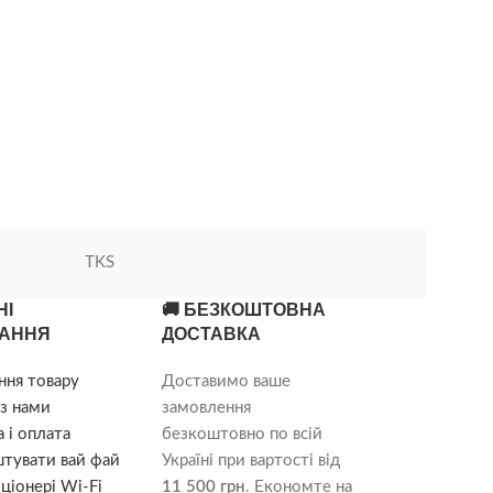
TKS
НІ
🚚 БЕЗКОШТОВНА
АННЯ
ДОСТАВКА
ння товару
Доставимо ваше
з нами
замовлення
 і оплата
безкоштовно по всій
штувати вай фай
Україні при вартості від
ціонері Wi-Fi
11 500 грн
. Економте на