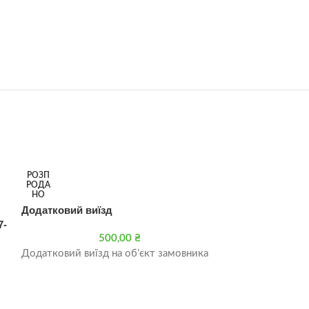
РОЗП
РОЗП
РОДА
РОДА
НО
НО
Додатковий виїзд
Демонтаж внут
7-
для настінних 
500,00
₴
Додатковий виїзд на об’єкт замовника
Демонтаж внут
для настінних к
-