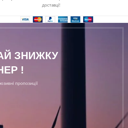
доставці!
МАЙ ЗНИЖКУ
ЕР !
люзивні пропозиції