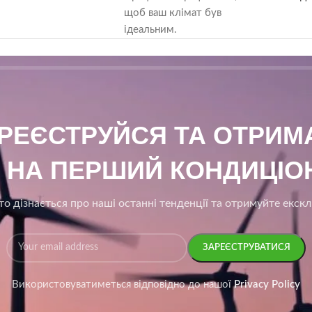
щоб ваш клімат був
ідеальним.
АРЕЄСТРУЙСЯ ТА ОТРИ
₴ НА ПЕРШИЙ КОНДИЦІОН
о дізнається про наші останні тенденції та отримуйте екск
Використовуватиметься відповідно до нашої
Privacy Policy