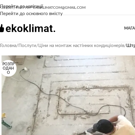
Перейти до навігації
+38 (067) 492 9969
EKOKLIMATCOM@GMAIL.COM
Перейти до основного вмісту
МАГ
Головна
/
Послуги
/
Ціни на монтаж настінних кондиціонерів
/
Штр
РОЗПР
ОДАН
О