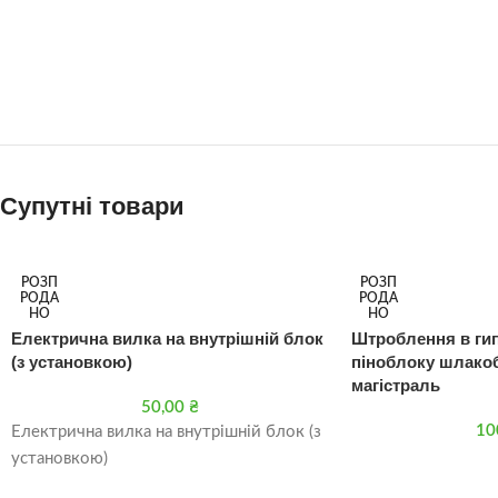
Супутні товари
РОЗП
РОЗП
РОДА
РОДА
НО
НО
Електрична вилка на внутрішній блок
Штроблення в ги
(з установкою)
піноблоку шлакоб
магістраль
50,00
₴
10
Електрична вилка на внутрішній блок (з
установкою)