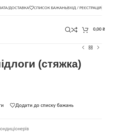
АТА/ДОСТАВКА
СПИСОК БАЖАНЬ
ВХІД / РЕЄСТРАЦІЯ
0,00
₴
ідлоги (стяжка)
ти
Додати до списку бажань
кондиціонерів