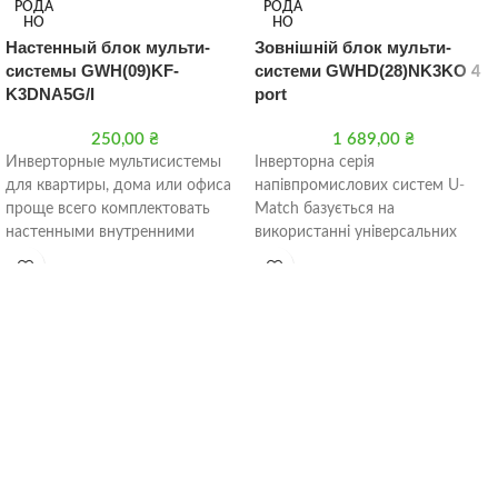
РОДА
РОДА
НО
НО
Настенный блок мульти-
Зовнішній блок мульти-
системы GWH(09)KF-
системи GWHD(28)NK3KO 4
K3DNA5G/I
port
250,00
₴
1 689,00
₴
Инверторные мультисистемы
Інверторна серія
для квартиры, дома или офиса
напівпромислових систем U-
проще всего комплектовать
Match базується на
настенными внутренними
використанні універсальних
блоками. Такие блоки не
зовнішніх блоків з DC-інвертор.
требуют встраивания внутрь
Універсальними вони
потолка
вважаються тому, що можуть
працювати