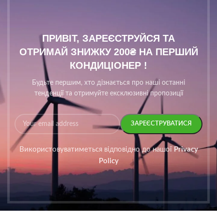
ПРИВІТ, ЗАРЕЄСТРУЙСЯ ТА
ОТРИМАЙ ЗНИЖКУ 200₴ НА ПЕРШИЙ
КОНДИЦІОНЕР !
Будьте першим, хто дізнається про наші останні
тенденції та отримуйте ексклюзивні пропозиції
Використовуватиметься відповідно до нашої
Privacy
Policy