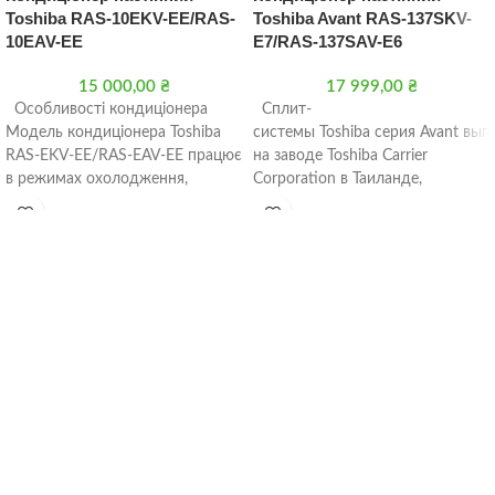
Toshiba RAS-10EKV-EE/RAS-
Toshiba Avant RAS-137SKV-
10EAV-EE
E7/RAS-137SAV-E6
15 000,00
₴
17 999,00
₴
Особливості кондиціонера
Сплит-
Модель кондиціонера Toshiba
системы Toshiba серия Avant вып
RAS-EKV-EE/RAS-EAV-EE працює
на заводе Toshiba Carrier
в режимах охолодження,
Corporation в Таиланде,
підігрівання, осушення та
производит не только
вентиляції. Виробники
большинство сплит-
кліматичної техніки
систем Toshiba, но и много
передбачили функції
блоков полупромышленных
кондиционеров и