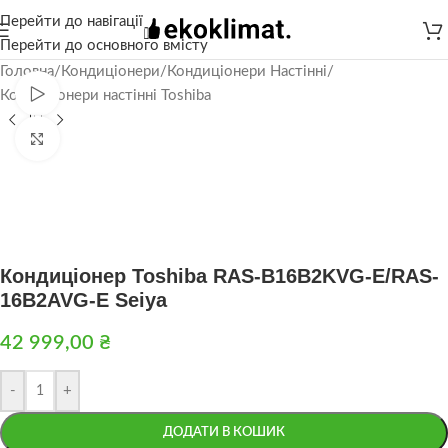
Перейти до навігації
Перейти до основного вмісту
Головна
/
Кондиціонери
/
Кондиціонери Настінні
/
Дивитися відео
Кондиціонери настінні Toshiba
Натисніть, щоб збільшити
Кондиціонер Toshiba RAS-B16B2KVG-E/RAS-
16B2AVG-E Seiya
42 999,00
₴
-
+
ДОДАТИ В КОШИК