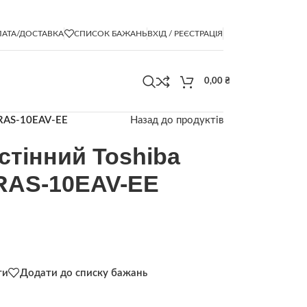
АТА/ДОСТАВКА
СПИСОК БАЖАНЬ
ВХІД / РЕЄСТРАЦІЯ
0,00
₴
/RAS-10EAV-EE
Назад до продуктів
стінний Toshiba
RAS-10EAV-EE
ти
Додати до списку бажань