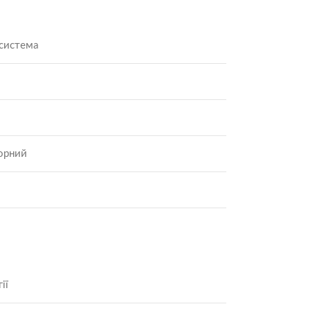
-система
орний
ії