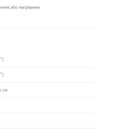
ння або нагрівання
″)
″)
5 см