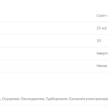
Спліт
25 м2
10
Інверт
Немає
ня, Осушення, Охолодження, Турборежим, Економія електроенерг