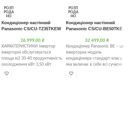
РОЗП
РОЗП
РОДА
РОДА
НО
НО
Кондиціонер настінний
Кондиціонер настінний
Panasonic CS/CU-TZ35TKEW
Panasonic CS/CU-BE50TKE
26 999,00
₴
32 499,00
₴
ХАРАКТЕРИСТИКИ Інвертор
Кондиціонер Panasonic BE – це
інверторні обслуговується
інверторна модель
площа м2 30-40 продуктивність
кондиціонера стандарт-класу,
охолодження кВт 3,50 кВт
яка включає в себе всі сучасні
продуктивність обігрів кВт 4,00
технічні характеристики і
кВт Фреон R-32 Діапазон
відповідає всім