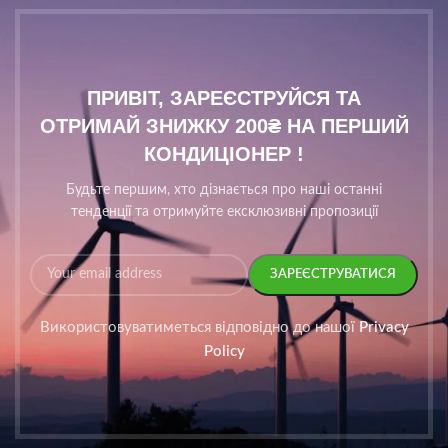
ПРИВІТ, ЗАРЕЄСТРУЙСЯ ТА
ОТРИМАЙ ЗНИЖКУ 200₴ НА ПЕРШИЙ
КОНДИЦІОНЕР !
Будьте першим, хто дізнається про наші останні
тенденції та отримуйте ексклюзивні пропозиції
Використовуватиметься відповідно до нашої
Privacy
Policy