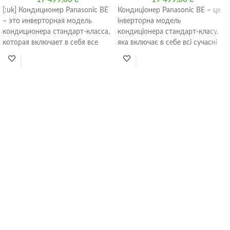
[:uk] Кондиционер Panasonic BE
Кондиціонер Panasonic BE – це
– это инверторная модель
інверторна модель
кондиционера стандарт-класса,
кондиціонера стандарт-класу,
которая включает в себя все
яка включає в себе всі сучасні
современные технические
технічні характеристики і
характеристики и соответствует
відповідає всім