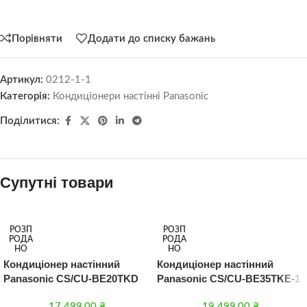
Порівняти
Додати до списку бажань
Артикул:
0212-1-1
Категорія:
Кондиціонери настінні Panasonic
Поділитися:
Супутні товари
РОЗП
РОЗП
РОДА
РОДА
НО
НО
Кондиціонер настінний
Кондиціонер настінний
Panasonic CS/CU-BE20TKD
Panasonic CS/CU-BE35TKE-1
17 499,00
₴
19 499,00
₴