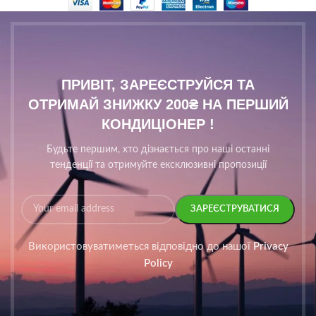
ПРИВІТ, ЗАРЕЄСТРУЙСЯ ТА
ОТРИМАЙ ЗНИЖКУ 200₴ НА ПЕРШИЙ
КОНДИЦІОНЕР !
Будьте першим, хто дізнається про наші останні
тенденції та отримуйте ексклюзивні пропозиції
Використовуватиметься відповідно до нашої
Privacy
Policy