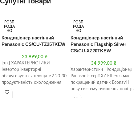
Супутні товари
РОЗП
РОЗП
РОДА
РОДА
НО
НО
Кондиціонер настінний
Кондиціонер настінний
Panasonic CS/CU-TZ25TKEW
Panasonic Flagship Silver
CS/CU-XZ20TKEW
23 999,00
₴
[:uk] ХАРАКТЕРИСТИКИ
34 999,00
₴
Інвертор інверторні
Характеристики Кондиціонер
обслуговується площа м2 20-30
Panasonic серії XZ Etherea має
продуктивність охолодження
покращений датчик Econavi і
кВт 2,50 кВт продуктивність
нову систему очищення повітря
обігрів кВт 3,30 кВт Фреон R-32
Nanoe, а також високу