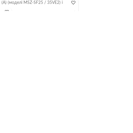
(А) (моделі MSZ-SF25 / 35VE2) і
піддону зовнішнього блоку.
висока енергоефективність.
Система