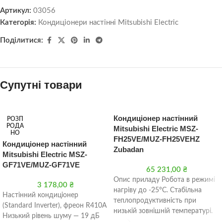
Артикул:
03056
Категорія:
Кондиціонери настінні Mitsubishi Electric
Поділитися:
Супутні товари
Кондиціонер настінний
РОЗП
РОДА
Mitsubishi Electric MSZ-
НО
FH25VE/MUZ-FH25VEHZ
Кондиціонер настінний
Zubadan
Mitsubishi Electric MSZ-
GF71VE/MUZ-GF71VE
65 231,00
₴
Опис приладу Робота в режимі
3 178,00
₴
нагріву до -25°С. Стабільна
Настінний кондиціонер
теплопродуктивність при
(Standard Inverter), фреон R410A
низькій зовнішній температурі.
Низький рівень шуму — 19 дБ
Встановлено електронагрівач