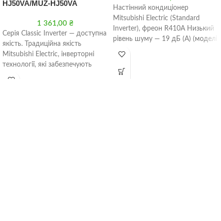
HJ50VA/MUZ-HJ50VA
Настінний кондиціонер
Mitsubishi Electric (Standard
1 361,00
₴
Inverter), фреон R410A Низький
Серія Classic Inverter — доступна
рівень шуму — 19 дБ (А) (моделі
якість. Традиційна якість
MSZ-SF25 / 35VE2) і
Mitsubishi Electric, інверторні
технології, які забезпечують
швидкий вихід на режим, низьке
енергоспоживання