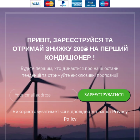
ПРИВІТ, ЗАРЕЄСТРУЙСЯ ТА
ОТРИМАЙ ЗНИЖКУ 200₴ НА ПЕРШИЙ
КОНДИЦІОНЕР !
Будьте першим, хто дізнається про наші останні
тенденції та отримуйте ексклюзивні пропозиції
Використовуватиметься відповідно до нашої
Privacy
Policy