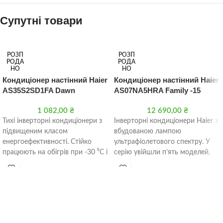
Супутні товари
РОЗП
РОЗП
РОДА
РОДА
НО
НО
Кондиціонер настінний Haier
Кондиціонер настінний Haier
AS35S2SD1FA Dawn
AS07NA5HRA Family -15
1 082,00
₴
12 690,00
₴
Тихі інверторні кондиціонери з
Інверторні кондиціонери Haier з
підвищеним класом
вбудованою лампою
енергоефективності. Стійко
ультрафіолетового спектру. У
працюють на обігрів при -30 ⁰C і
серію увійшли п’ять моделей,
шумом 16 дБ. У серії
продуктивністю від 2,2 до 7,1
кВт холоду.