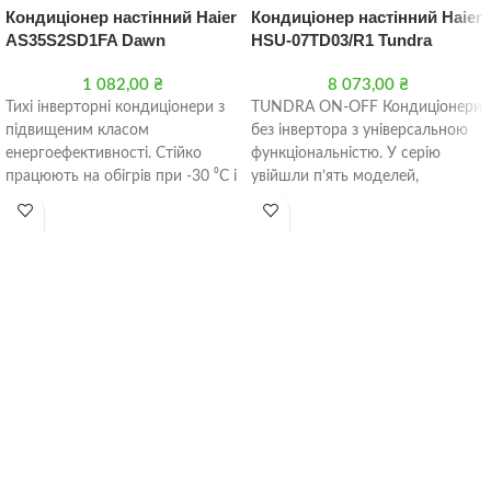
Кондиціонер настінний Haier
Кондиціонер настінний Haier
AS35S2SD1FA Dawn
HSU-07TD03/R1 Tundra
1 082,00
₴
8 073,00
₴
Тихі інверторні кондиціонери з
TUNDRA ON-OFF Кондиціонери
підвищеним класом
без інвертора з універсальною
енергоефективності. Стійко
функціональністю. У серію
працюють на обігрів при -30 ⁰C і
увійшли п’ять моделей,
шумом 16 дБ. У серії
продуктивністю від 2,2 до 6,8
кВт холоду.