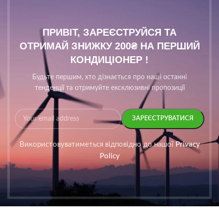
ПРИВІТ, ЗАРЕЄСТРУЙСЯ ТА
ОТРИМАЙ ЗНИЖКУ 200₴ НА ПЕРШИЙ
КОНДИЦІОНЕР !
Будьте першим, хто дізнається про наші останні
тенденції та отримуйте ексклюзивні пропозиції
Використовуватиметься відповідно до нашої
Privacy
Policy