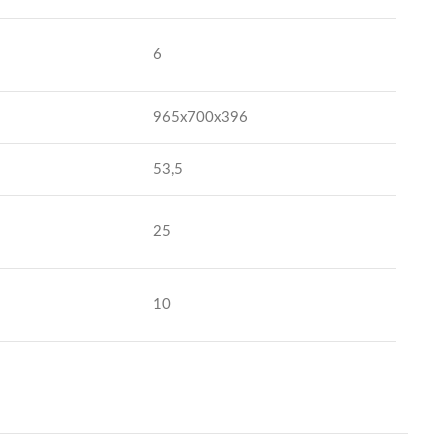
6
965x700x396
53,5
25
10