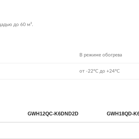
адью до 60 м².
В режиме обогрева
от -22°C до +24°C
GWH12QC-K6DND2D
GWH18QD-K