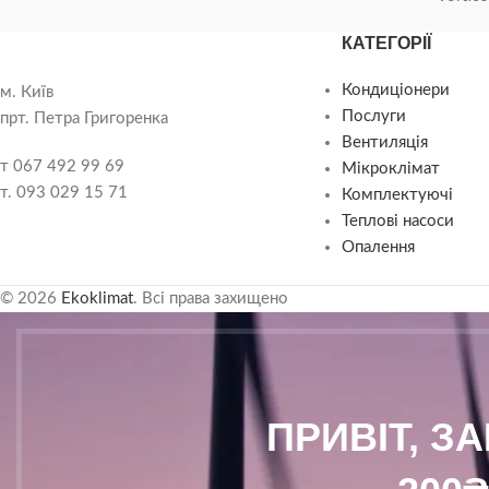
пластиковою пане
КАТЕГОРІЇ
температури вигля
ненав'язливо. Білі
Кондиціонери
м. Київ
просвічуються чер
Послуги
прт. Петра Григоренка
панелі тільки під 
Вентиляція
кондиціонера.
т 067 492 99 69
Мікроклімат
т. 093 029 15 71
Комплектуючі
Теплові насоси
Опалення
© 2026
Ekoklimat
. Всі права захищено
ПРИВІТ, З