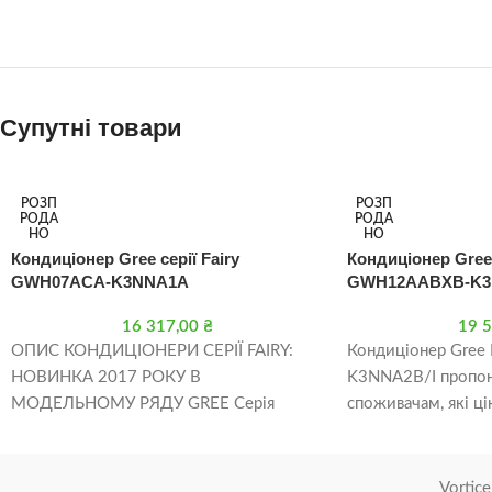
Супутні товари
РОЗП
РОЗП
РОДА
РОДА
НО
НО
Кондиціонер Gree серії Fairy
Кондиціонер Gree
GWH07ACA-K3NNA1A
GWH12AABXB-K3
16 317,00
₴
19 
ОПИС КОНДИЦІОНЕРИ СЕРІЇ FAIRY:
Кондиціонер Gre
НОВИНКА 2017 РОКУ В
K3NNA2B/I пропо
МОДЕЛЬНОМУ РЯДУ GREE Серія
споживачам, які ц
спліт-систем FAIRY від GREE являє
мінімалістичний д
собою нове покоління
блок з вузької гор
металізованої смуг
Vortice