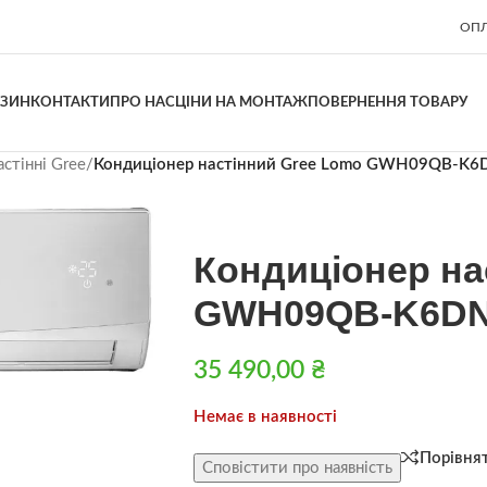
ОПЛ
АЗИН
КОНТАКТИ
ПРО НАС
ЦІНИ НА МОНТАЖ
ПОВЕРНЕННЯ ТОВАРУ
стінні Gree
/
Кондиціонер настінний Gree Lomo GWH09QB-K
Кондиціонер на
GWH09QB-K6D
35 490,00
₴
Немає в наявності
Порівня
Сповістити про наявність