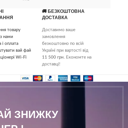
НІ
🚚 БЕЗКОШТОВНА
АННЯ
ДОСТАВКА
ння товару
Доставимо ваше
з нами
замовлення
 і оплата
безкоштовно по всій
штувати вай фай
Україні при вартості від
ціонері Wi-Fi
11 500 грн
. Економте на
доставці!
МАЙ ЗНИЖКУ