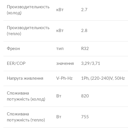
Производительность
кВт
2.7
(холод)
Производительность
кВт
2.8
(тепло)
Фреон
тип
R32
EER/COP
значення
3,29/3,71
Напруга живлення
V-Ph-Hz
1Ph, (220-240)V, 50Hz
Споживана
Вт
820
потужність (холод)
Споживана
Вт
755
потужність (тепло)