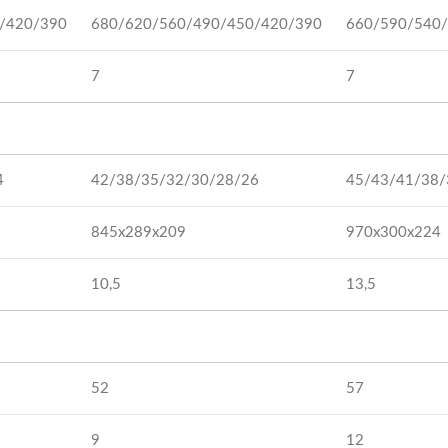
/420/390
680/620/560/490/450/420/390
660/590/540
7
7
4
42/38/35/32/30/28/26
45/43/41/38/
845x289x209
970x300x224
10,5
13,5
52
57
9
12