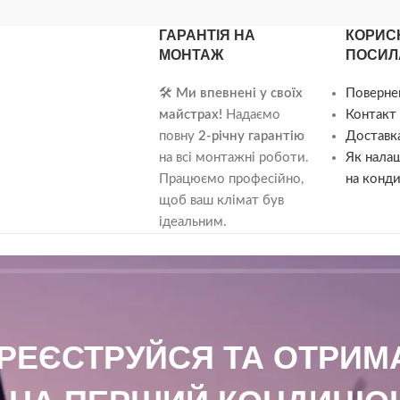
ллю індикацією
ГАРАНТІЯ НА
КОРИС
дає дуже стильно і
МОНТАЖ
ПОСИЛ
 світлодіодні цифри
ез пластик лицьовій
🛠️
Ми впевнені у своїх
Поверне
час роботи
майстрах!
Надаємо
Контакт 
повну
2-річну гарантію
Доставка
на всі монтажні роботи.
Як нала
Працюємо професійно,
на конди
щоб ваш клімат був
ідеальним.
АРЕЄСТРУЙСЯ ТА ОТРИ