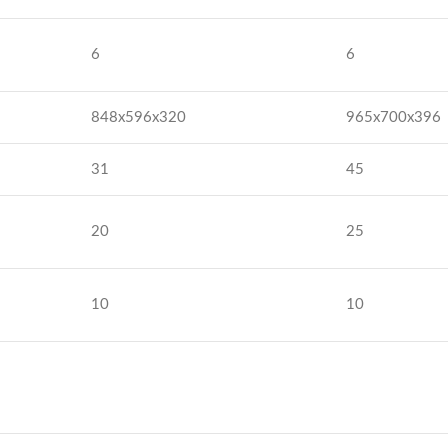
6
6
848x596x320
965x700x396
31
45
20
25
10
10