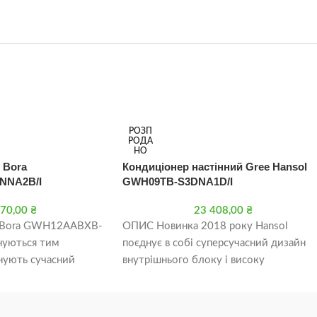
РОЗП
РОДА
НО
 Bora
Кондиціонер настінний Gree Hansol
NNA2B/I
GWH09TB-S3DNA1D/I
570,00
₴
23 408,00
₴
e Bora GWH12AABXB-
ОПИС Новинка 2018 року Hansol
нуються тим
поєднує в собі суперсучасний дизайн
інують сучасний
внутрішнього блоку і високу
изайн. Внутрішній
продуктивність. Дана серія
изонтальної
кондиціонерів оснащена DC-
ою і прихованої за
інверторним