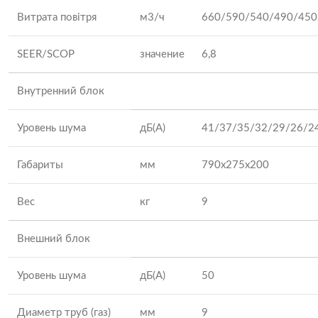
Витрата повітря
м3/ч
660/590/540/490/450
SEER/SCOP
значение
6,8
Внутренний блок
Уровень шума
дБ(А)
41/37/35/32/29/26/2
Габариты
мм
790x275x200
Вес
кг
9
Внешний блок
Уровень шума
дБ(А)
50
Диаметр труб (газ)
мм
9