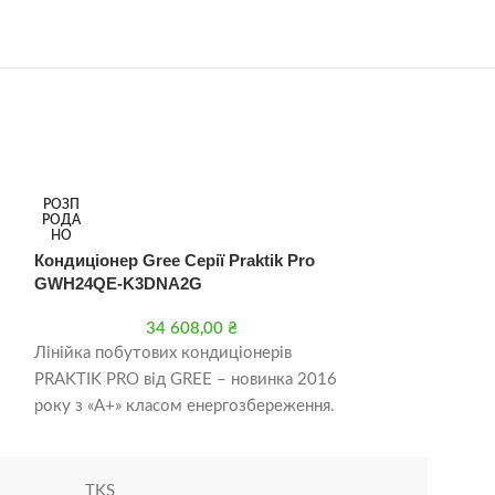
РОЗП
РОЗП
РОДА
РОДА
НО
НО
Кондиціонер Gree Серії Praktik Pro
Кондиціонер Gr
GWH24QE-K3DNA2G
GWH18AACXE-
34 608,00
₴
3
Лінійка побутових кондиціонерів
Кондиціонер Gr
PRAKTIK PRO від GREE – новинка 2016
GWH18AACXE-
року з «А+» класом енергозбереження.
На відміну від попереднього покоління,
TKS