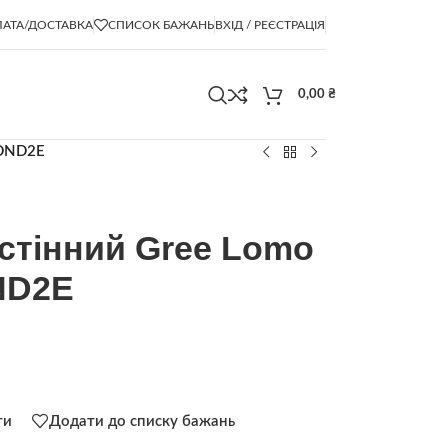
АТА/ДОСТАВКА
СПИСОК БАЖАНЬ
ВХІД / РЕЄСТРАЦІЯ
0,00
₴
6DND2E
стінний Gree Lomo
ND2E
ти
Додати до списку бажань