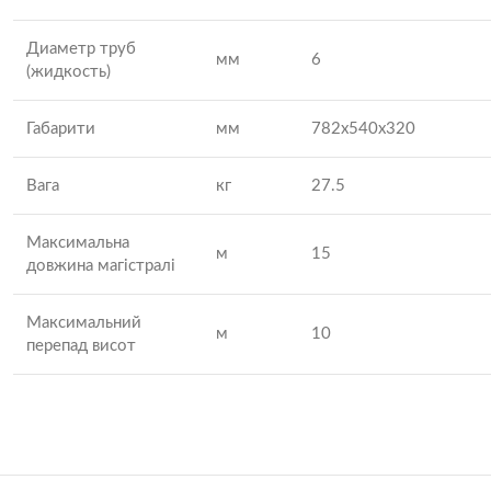
Диаметр труб
мм
6
(жидкость)
Габарити
мм
782x540x320
Вага
кг
27.5
Максимальна
м
15
довжина магістралі
Максимальний
м
10
перепад висот