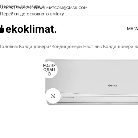
Перейти до навігації
+38 (067) 492 9969
EKOKLIMATCOM@GMAIL.COM
Перейти до основного вмісту
МАГ
Головна
/
Кондиціонери
/
Кондиціонери Настінні
/
Кондиціонери на
РОЗПР
ОДАН
О
Натисніть, щоб збільшити