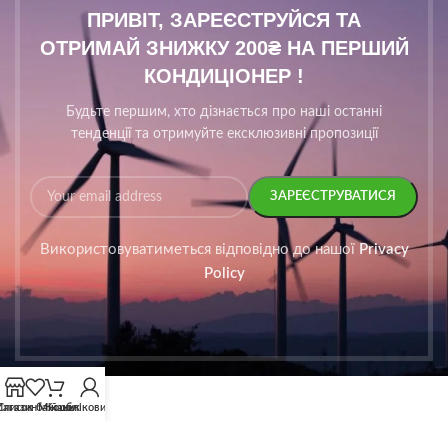
ПРИВІТ, ЗАРЕЄСТРУЙСЯ ТА
ОТРИМАЙ ЗНИЖКУ 200₴ НА ПЕРШИЙ
КОНДИЦІОНЕР !
Будьте першим, хто дізнається про наші останні
тенденції та отримуйте ексклюзивні пропозиції
Використовуватиметься відповідно до нашої
Privacy
Policy
агазин
Список бажань
Мій обліковий запис
Кошик