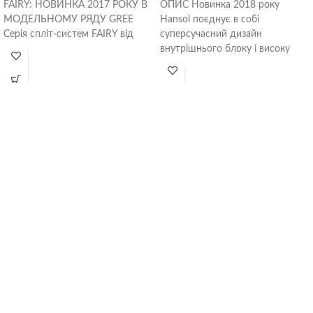
FAIRY: НОВИНКА 2017 РОКУ В
ОПИС Новинка 2018 року
МОДЕЛЬНОМУ РЯДУ GREE
Hansol поєднує в собі
Серія спліт-систем FAIRY від
суперсучасний дизайн
GREE являє собою нове
внутрішнього блоку і високу
покоління
продуктивність. Дана серія
кондиціонерів оснащена DC-
інверторним