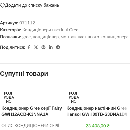
Додати до списку бажань
Артикул:
071112
Категорія:
Кондиціонери настінні Gree
Позначки:
gree
,
кондиціонер
,
монтаж настінного кондиціонера
Поділитися:
Супутні товари
РОЗП
РОЗП
РОДА
РОДА
НО
НО
Кондиціонер Gree серії Fairy
Кондиціонер настінний Gree
GWH12ACB-K3NNA1A
Hansol GWH09TB-S3DNA1D/I
ОПИС КОНДИЦІОНЕРИ СЕРІЇ
23 408,00
₴