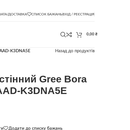
АТА/ДОСТАВКА
СПИСОК БАЖАНЬ
ВХІД / РЕЄСТРАЦІЯ
0,00
₴
18AAD-K3DNA5E
Назад до продуктів
стінний Gree Bora
8AAD-K3DNA5E
ти
Додати до списку бажань