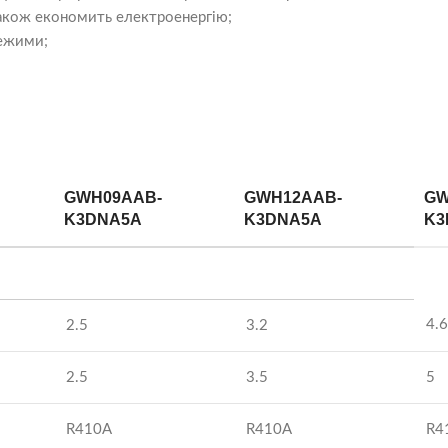
акож економить електроенергію;
режими;
GWH09AAB-
GWH12AAB-
GW
K3DNA5A
K3DNA5A
K3
4.6
2.5
3.2
2.5
3.5
5
R410A
R410A
R4