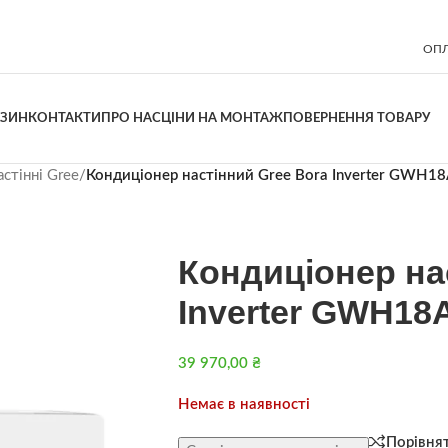
ОПЛ
АЗИН
КОНТАКТИ
ПРО НАС
ЦІНИ НА МОНТАЖ
ПОВЕРНЕННЯ ТОВАРУ
стінні Gree
/
Кондиціонер настінний Gree Bora Inverter GWH
Кондиціонер на
Inverter GWH1
39 970,00
₴
Немає в наявності
Порівня