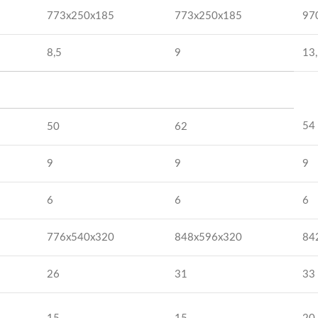
773x250x185
773x250x185
97
8,5
9
13
54
50
62
9
9
9
6
6
6
776x540x320
848x596x320
84
26
31
33