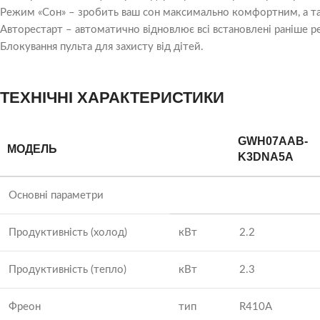
Режим «Сон» – зробить ваш сон максимально комфортним, а т
Авторестарт – автоматично відновлює всі встановлені раніше 
Блокування пульта для захисту від дітей.
ТЕХНІЧНІ ХАРАКТЕРИСТИКИ
GWH07AAB-
МОДЕЛЬ
K3DNA5A
Основні параметри
Продуктивність (холод)
кВт
2.2
Продуктивність (тепло)
кВт
2.3
Фреон
тип
R410A