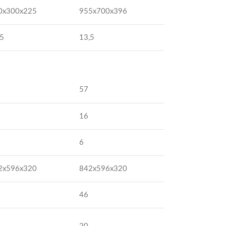
0x300x225
955x700x396
,5
13,5
57
16
6
2x596x320
842x596x320
46