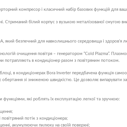
нверторний компресор і класичний набір базових функцій для ва
йні. Стриманий білий корпус з вузькою металізованої смугою вни
0A, який безпечний для навколишнього середовища і здоров’я л
хнологій очищення повітря – генератором “Cold Plazma”. Плазмо
ни потрапляють в кондиціонер разом з повітряним потоком.
у блоці, в кондиціонерах Bora Inverter передбачена функція са
 обертання зі зниженою швидкістю. Це дозволяє випарувати за
 функціями, які роблять їх експлуатацію легкої та зручною:
щення;
 повітряний потік з кондиціонера;
щенні, акумулюючи пилюку на своїй поверхні;