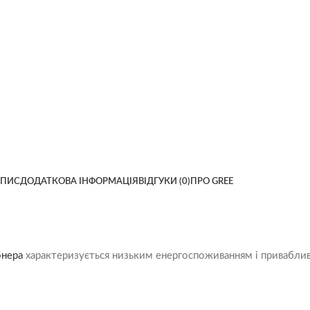
ПИС
ДОДАТКОВА ІНФОРМАЦІЯ
ВІДГУКИ (0)
ПРО GREE
онера
характеризується низьким енергоспоживанням і приваблив