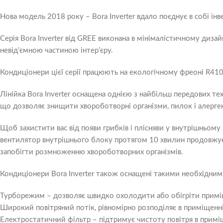
Нова модель 2018 року – Bora Inverter вдало поєднує в собі і
Серія Bora Inverter від GREE виконана в мінімалістичному диза
невід’ємною частиною інтер’єру.
Кондиціонери цієї серії працюють на екологічному фреоні R41
Лінійка Bora Inverter оснащена однією з найбільш передових те
що дозволяє знищити хвороботворні організми, пилок і алерге
Щоб захистити вас від появи грибків і плісняви у внутрішньом
вентилятор внутрішнього блоку протягом 10 хвилин продовжує
запобігти розмноженню хвороботворних організмів.
Кондиціонери Bora Inverter також оснащені такими необхідними
Турборежим – дозволяє швидко охолодити або обігріти примі
Широкий повітряний потік, рівномірно розподіляє в приміщенні
Електростатичний фільтр – підтримує чистоту повітря в примі