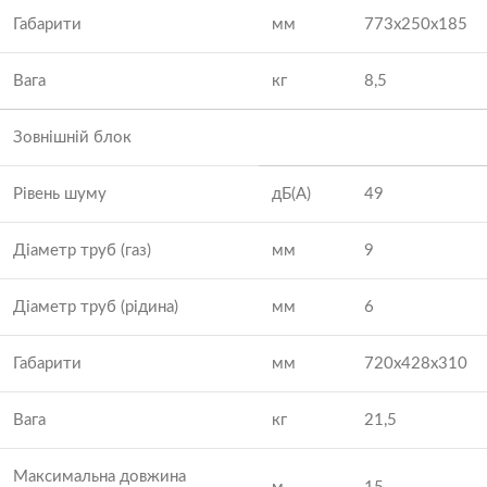
Габарити
мм
773x250x185
Вага
кг
8,5
Зовнішній блок
Рівень шуму
дБ(А)
49
Діаметр труб (газ)
мм
9
Діаметр труб (рідина)
мм
6
Габарити
мм
720x428x310
Вага
кг
21,5
Максимальна довжина