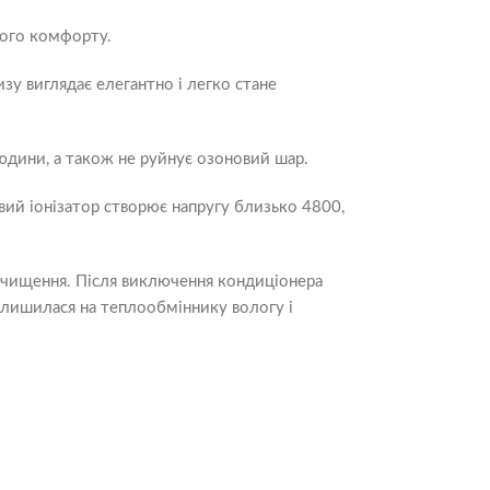
шого комфорту.
зу виглядає елегантно і легко стане
юдини, а також не руйнує озоновий шар.
вий іонізатор створює напругу близько 4800,
моочищення. Після виключення кондиціонера
лишилася на теплообміннику вологу і