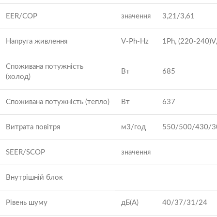
EER/COP
значення
3,21/3,61
Напруга живлення
V-Ph-Hz
1Ph, (220-240)V
Споживана потужність
Вт
685
(холод)
Споживана потужність (тепло)
Вт
637
Витрата повітря
м3/год
550/500/430/3
SEER/SCOP
значення
Внутрішній блок
Рівень шуму
дБ(А)
40/37/31/24