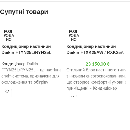
Супутні товари
РОЗП
РОЗП
РОДА
РОДА
НО
НО
Кондиціонер настінний
Кондиціонер настінний
Daikin FTYN25L/RYN25L
Daikin FTXK25AW / RXK25A
Кондиціонер
Daikin
23 150,00
₴
FTYN25L/RYN25L – це настінна
Стильний блок настінного типу
спліт-система, призначена для
з низьким енергоспоживанням,
охолодження та обігріву
що створює комфортні умови в
приміщень. Він підходить для
приміщенні – Кондиціонер
використання в будинках, офісах
можна використовувати в
та інших комерційних будівлях.
режимі вентиляції,
FTYN25L/RYN25L – гарний
варіант для приміщень малого
та середнього розміру.