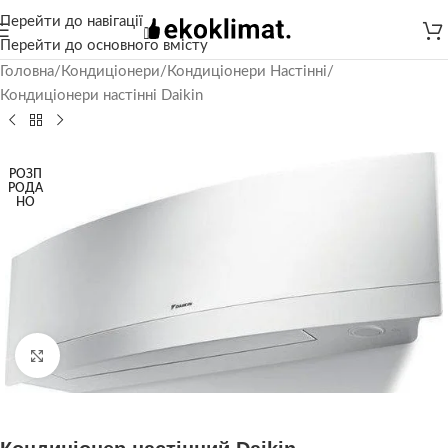
Перейти до навігації
Перейти до основного вмісту
Головна
/
Кондиціонери
/
Кондиціонери Настінні
/
Кондиціонери настінні Daikin
РОЗП
РОДА
НО
Натисніть, щоб збільшити