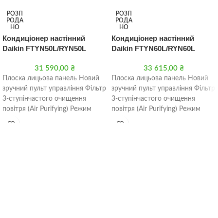
РОЗП
РОЗП
РОДА
РОДА
НО
НО
Кондиціонер настінний
Кондиціонер настінний
Daikin FTYN50L/RYN50L
Daikin FTYN60L/RYN60L
31 590,00
₴
33 615,00
₴
Плоска лицьова панель Новий
Плоска лицьова панель Новий
зручний пульт управління Фільтр
зручний пульт управління Фільтр
3-ступінчастого очищення
3-ступінчастого очищення
повітря (Air Purifying) Режим
повітря (Air Purifying) Режим
підвищеної продуктивності
підвищеної продуктивності
(Powerful) Автоматичний вибір
(Powerful) Автоматичний вибір
режиму
режиму