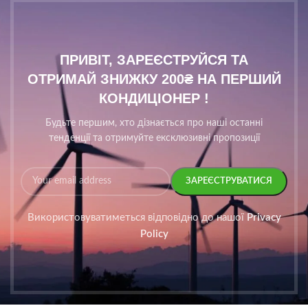
ПРИВІТ, ЗАРЕЄСТРУЙСЯ ТА
ОТРИМАЙ ЗНИЖКУ 200₴ НА ПЕРШИЙ
КОНДИЦІОНЕР !
Будьте першим, хто дізнається про наші останні
тенденції та отримуйте ексклюзивні пропозиції
Використовуватиметься відповідно до нашої
Privacy
Policy