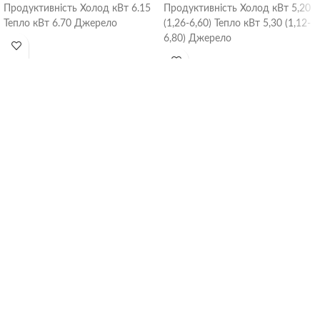
Продуктивність Холод кВт 6.15
Продуктивність Холод кВт 5,20
Тепло кВт 6.70 Джерело
(1,26-6,60) Тепло кВт 5,30 (1,12-
електроживлення ~ 220-
6,80) Джерело
240В/50Гц/1Ф Номінальна
електроживлення ~ 220-
споживана потужність Холод
240В/50Гц/1Ф Номінальна
кВт
споживана потужність Холод
кВт 1,53