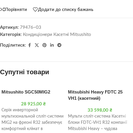
Порівняти
Додати до списку бажань
Артикул:
79476~03
Категорія:
Кондиціонери Касетні Mitsushito
Поділитися:
Супутні товари
Mitsushito SGС50MIG2
Mitsubishi Heavy FDTC 25
VH1 (касетний)
28 925,00
₴
Серія инверторной
33 598,00
₴
мультизональной спліт-системи
Мульти спліт-система Касетні
МIG2 ​​на фреоні R32 забезпечує
блоки FDTC-VH1 R32 компанії
комфортний клімат в
Mitsubishi Heavy – чудова