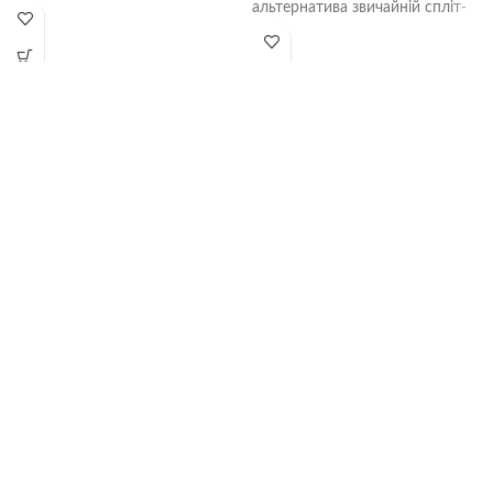
приміщенні без шкоди екології.
альтернатива звичайній спліт-
Клас енергоефективності А ++.
системі. Купуючи Касетні блоки
FDTC-VH1 R32 для